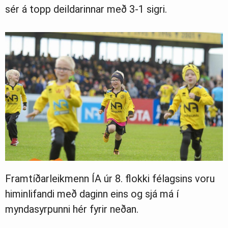
sér á topp deildarinnar með 3-1 sigri.
Framtíðarleikmenn ÍA úr 8. flokki félagsins voru
himinlifandi með daginn eins og sjá má í
myndasyrpunni hér fyrir neðan.