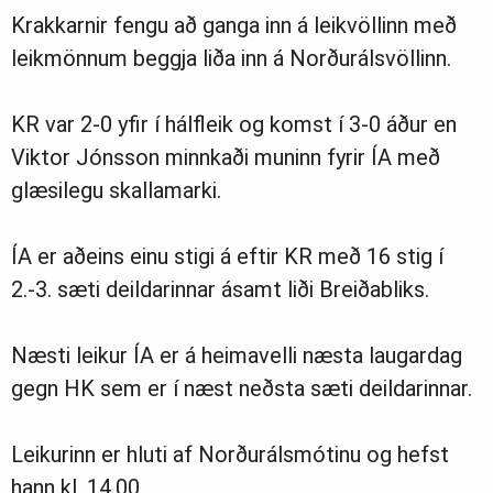
Krakkarnir fengu að ganga inn á leikvöllinn með
leikmönnum beggja liða inn á Norðurálsvöllinn.
KR var 2-0 yfir í hálfleik og komst í 3-0 áður en
Viktor Jónsson minnkaði muninn fyrir ÍA með
glæsilegu skallamarki.
ÍA er aðeins einu stigi á eftir KR með 16 stig í
2.-3. sæti deildarinnar ásamt liði Breiðabliks.
Næsti leikur ÍA er á heimavelli næsta laugardag
gegn HK sem er í næst neðsta sæti deildarinnar.
Leikurinn er hluti af Norðurálsmótinu og hefst
hann kl. 14.00