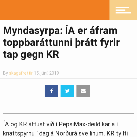
Myndasyrpa: ÍA er áfram
toppbaráttunni þrátt fyrir
tap gegn KR
By
skagafrettir
15. júní, 2019
ÍA og KR áttust við í PepsiMax-deild karla í
knattspyrnu í dag á Norðurálsvellinum. KR tyllti