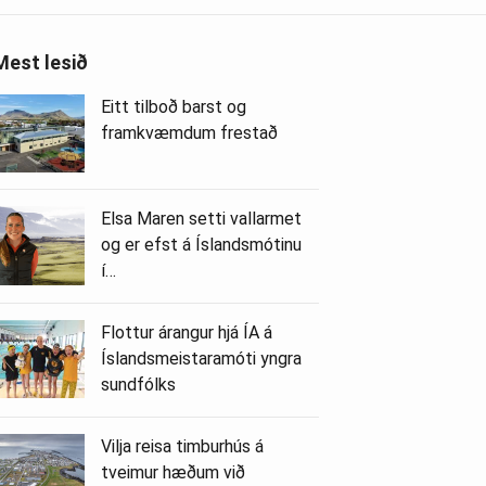
Mest lesið
Eitt tilboð barst og
framkvæmdum frestað
Elsa Maren setti vallarmet
og er efst á Íslandsmótinu
í…
Flottur árangur hjá ÍA á
Íslandsmeistaramóti yngra
sundfólks
Vilja reisa timburhús á
tveimur hæðum við