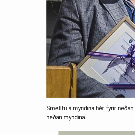
Smelltu á myndina hér fyrir neðan ti
neðan myndina.