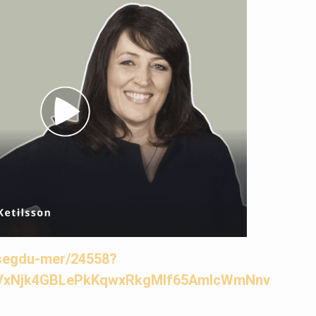
a/segdu-mer/24558?
65VxNjk4GBLePkKqwxRkgMlf65AmIcWmNnv