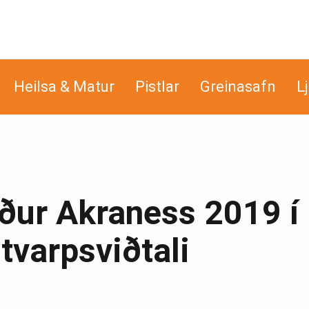
Heilsa & Matur
Pistlar
Greinasafn
L
ður Akraness 2019 í
tvarpsviðtali