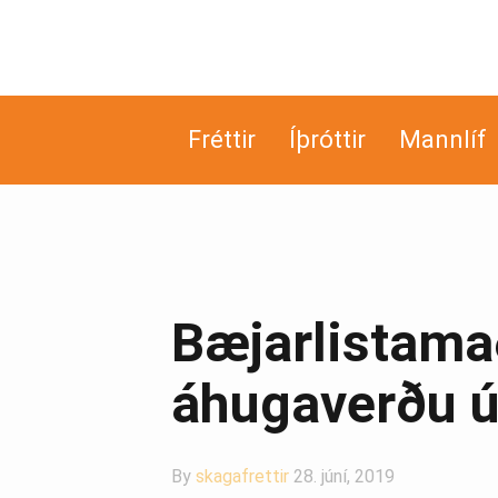
Fréttir
Íþróttir
Mannlíf
Bæjarlistama
áhugaverðu ú
By
skagafrettir
28. júní, 2019