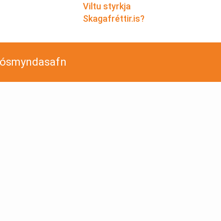
Viltu styrkja
Skagafréttir.is?
jósmyndasafn