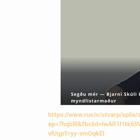
https://www.ruv.is/utvarp/spil
ep=7hqb5l&fbclid=IwAR1I1tk
vIUgpYryy-vmOqkEI