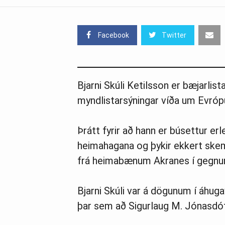
Facebook
Twitter
Bjarni Skúli Ketilsson er bæjarlis
myndlistarsýningar víða um Evrópu
Þrátt fyrir að hann er búsettur erl
heimahagana og þykir ekkert skem
frá heimabænum Akranes í gegnum
Bjarni Skúli var á dögunum í áhug
þar sem að Sigurlaug M. Jónasdót