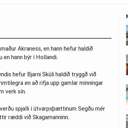
tamaður Akraness, en hann hefur haldið
 en hann býr í Hollandi.
endis hefur Bjarni Skúli haldið tryggð við
mtilegra en að rifja upp gamlar minningar
 verk sín.
averðu spjalli í útvarpsþættinum Segðu mér
tir ræddi við Skagamanninn.