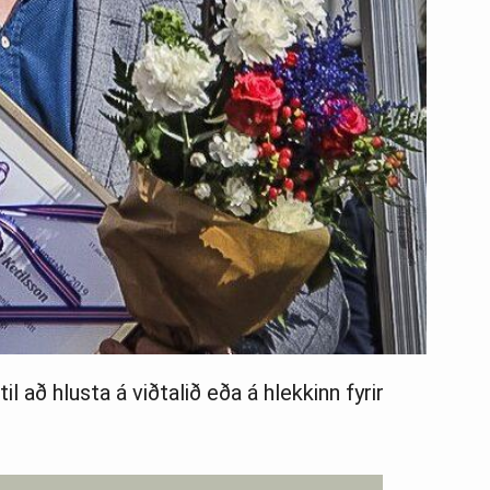
l að hlusta á viðtalið eða á hlekkinn fyrir