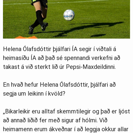
Helena Ólafsdóttir þjálfari ÍA segir í viðtali á
heimasíðu ÍA að það sé spennandi verkefni að
takast á við sterkt lið úr Pepsi-Maxdeildinni.
En hvað hefur Helena Ólafsdóttir, þjálfari að
segja um leikinn í kvöld?
„Bikarleikir eru alltaf skemmtilegir og það er ljóst
að annað liðið fer með sigur af hólmi. Við
heimamenn erum ákveðnar í að leggja okkur allar