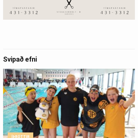
Svipað efni
ÍÞRÓTTIR