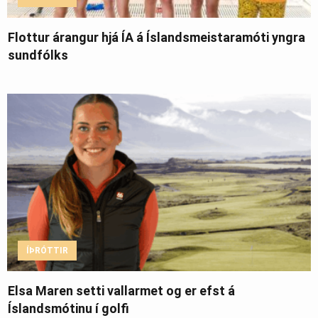
Flottur árangur hjá ÍA á Íslandsmeistaramóti yngra
sundfólks
ÍÞRÓTTIR
Elsa Maren setti vallarmet og er efst á
Íslandsmótinu í golfi