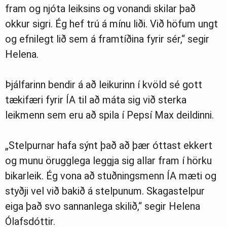
fram og njóta leiksins og vonandi skilar það
okkur sigri. Ég hef trú á mínu liði. Við höfum ungt
og efnilegt lið sem á framtíðina fyrir sér,“ segir
Helena.
Þjálfarinn bendir á að leikurinn í kvöld sé gott
tækifæri fyrir ÍA til að máta sig við sterka
leikmenn sem eru að spila í Pepsí Max deildinni.
„Stelpurnar hafa sýnt það að þær óttast ekkert
og munu örugglega leggja sig allar fram í hörku
bikarleik. Ég vona að stuðningsmenn ÍA mæti og
styðji vel við bakið á stelpunum. Skagastelpur
eiga það svo sannanlega skilið,“ segir Helena
Ólafsdóttir.