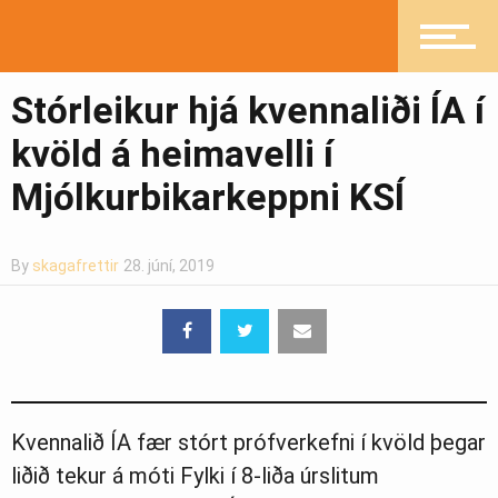
Pistlar
Stórleikur hjá kvennaliði ÍA í
kvöld á heimavelli í
Greinasafn
Mjólkurbikarkeppni KSÍ
Ljósmyndasafn
By
skagafrettir
28. júní, 2019
Kvennalið ÍA fær stórt prófverkefni í kvöld þegar
liðið tekur á móti Fylki í 8-liða úrslitum