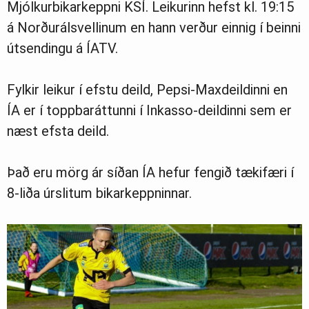
Mjólkurbikarkeppni KSÍ. Leikurinn hefst kl. 19:15
á Norðurálsvellinum en hann verður einnig í beinni
útsendingu á ÍATV.
Fylkir leikur í efstu deild, Pepsi-Maxdeildinni en
ÍA er í toppbaráttunni í Inkasso-deildinni sem er
næst efsta deild.
Það eru mörg ár síðan ÍA hefur fengið tækifæri í
8-liða úrslitum bikarkeppninnar.