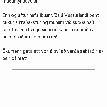
hraðamyndavélar.
Enn og aftur hafa íbúar víða á Vesturlandi bent
okkur á hraðakstur og munum við skoða það
sérstaklega hverju sinni og kanna ökuhraða á
þeim stöðum sem um ræðir.
Ökumenn geta átt von á því að verða sektaðir, aki
þeir of hratt.