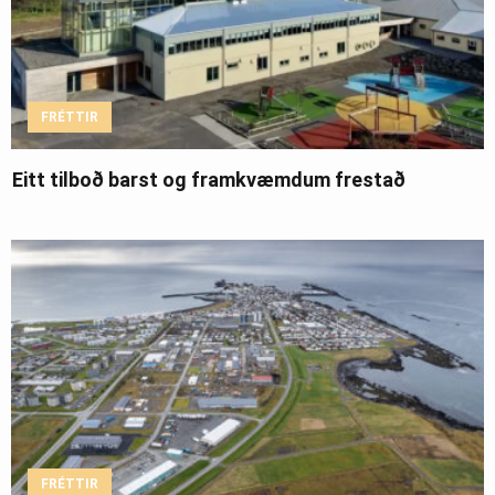
FRÉTTIR
Eitt tilboð barst og framkvæmdum frestað
FRÉTTIR