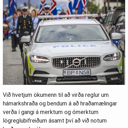
Við hvetjum ökumenn til að virða reglur um
hámarkshraða og bendum á að hraðamælingar
verða í gangi á merktum og ómerktum
lögreglubifreiðum ásamt því að við notum