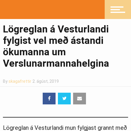
Heilsueflandi samfélag
Lögreglan á Vesturlandi
Pistlar
fylgist vel með ástandi
ökumanna um
Greinasafn
Verslunarmannahelgina
Ljósmyndasafn
By
skagafrettir
2. ágúst, 2019
Lögreglan á Vesturlandi mun fylgjast grannt með