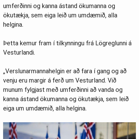
umferðinni og kanna ástand ökumanna og
ökutækja, sem eiga leið um umdæmið, alla
helgina.
Þetta kemur fram í tilkynningu frá Lögreglunni á
Vesturlandi.
„Verslunarmannahelgin er að fara í gang og að
venju eru margir á ferð um Vesturland. Við
munum fylgjast með umferðinni að vanda og
kanna ástand ökumanna og ökutækja, sem leið
eiga um umdæmið, alla helgina.