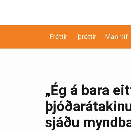
Fréttir
Íþróttir
Mannlíf
„Ég á bara ei
þjóðarátakinu
sjáðu myndb