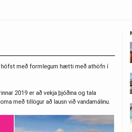
9 hófst með formlegum hætti með athöfn í
innar 2019 er að vekja þjóðina og tala
oma með tillögur að lausn við vandamálinu.