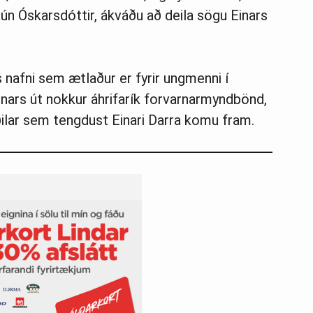
ún Óskarsdóttir, ákváðu að deila sögu Einars
 nafni sem ætlaður er fyrir ungmenni í
nnars út nokkur áhrifarík forvarnarmyndbönd,
aðilar sem tengdust Einari Darra komu fram.