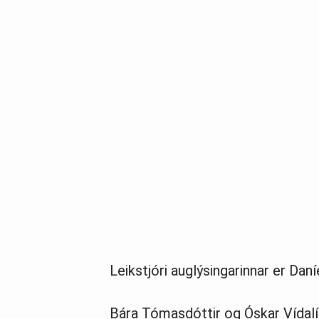
Leikstjóri auglýsingarinnar er Dan
Bára Tómasdóttir og Óskar Vídalín