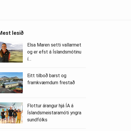
Mest lesið
Elsa Maren setti vallarmet
og er efst á Íslandsmótinu
í…
Eitt tilboð barst og
framkvæmdum frestað
Flottur árangur hjá ÍA á
Íslandsmeistaramóti yngra
sundfólks