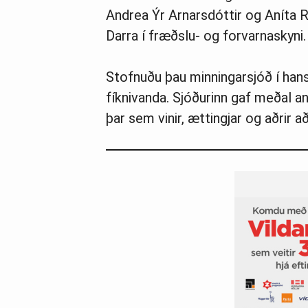
Andrea Ýr Arnarsdóttir og Aníta R
Darra í fræðslu- og forvarnaskyni.
Stofnuðu þau minningarsjóð í hans
fíknivanda. Sjóðurinn gaf meðal a
þar sem vinir, ættingjar og aðrir 