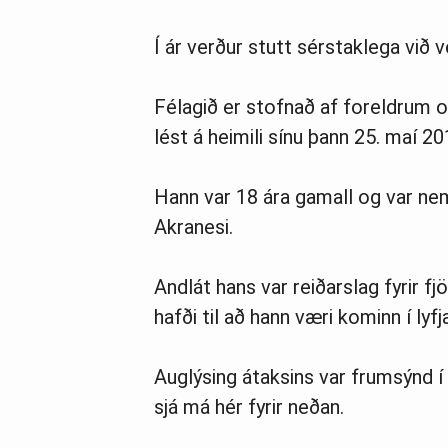
Í ár verður stutt sérstaklega við v
Félagið er stofnað af foreldrum 
lést á heimili sínu þann 25. maí 201
Hann var 18 ára gamall og var nem
Akranesi.
Andlát hans var reiðarslag fyrir f
hafði til að hann væri kominn í lyfj
Auglýsing átaksins var frumsýnd í
sjá má hér fyrir neðan.