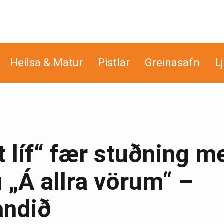
Heilsa & Matur
Pistlar
Greinasafn
L
tt líf“ fær stuðning m
 „Á allra vörum“ –
andið