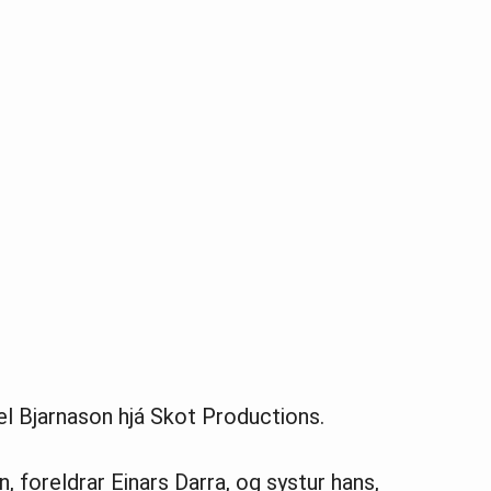
íel Bjarnason hjá Skot Productions.
, foreldrar Einars Darra, og systur hans,