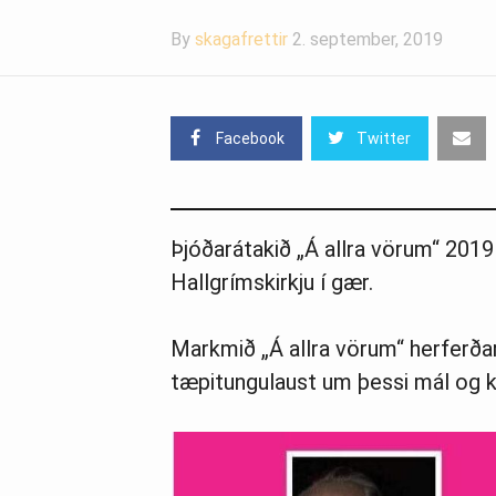
By
skagafrettir
2. september, 2019
Facebook
Twitter
Þjóðarátakið „Á allra vörum“ 201
Hallgrímskirkju í gær.
Markmið „Á allra vörum“ herferðar
tæpitungulaust um þessi mál og k