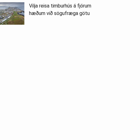
Vilja reisa timburhús á fjórum
hæðum við sögufræga götu