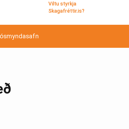
Viltu styrkja
Skagafréttir.is?
jósmyndasafn
eð