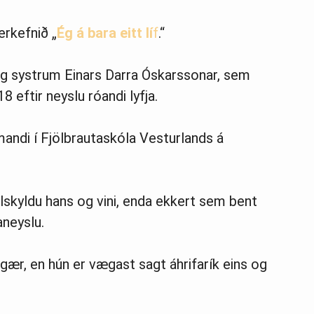
erkefnið „
Ég á bara eitt lí
f
.“
og systrum Einars Darra Óskarssonar, sem
8 eftir neyslu róandi lyfja.
andi í Fjölbrautaskóla Vesturlands á
jölskyldu hans og vini, enda ekkert sem bent
aneyslu.
 gær, en hún er vægast sagt áhrifarík eins og