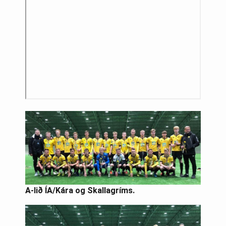
A-lið ÍA/Kára og Skallagríms.