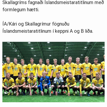
Skallagríms fagnaði Íslandsmeistaratitlinum með
formlegum hætti.
ÍA/Kári og Skallagrímur fögnuðu
Íslandsmeistaratitlinum í keppni A og B liða.