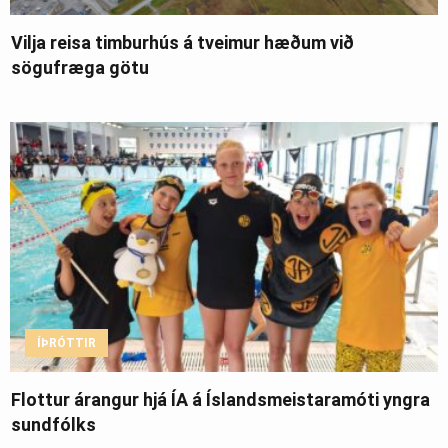
Vilja reisa timburhús á tveimur hæðum við
sögufræga götu
ÍÞRÓTTIR
Flottur árangur hjá ÍA á Íslandsmeistaramóti yngra
sundfólks