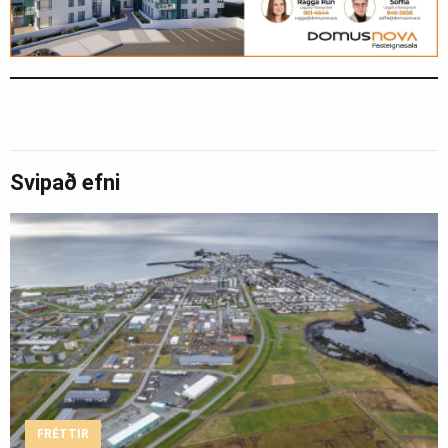
Svipað efni
FRÉTTIR