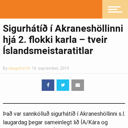
Pistlar
Sigurhátíð í Akraneshöllinni
Greinasafn
hjá 2. flokki karla – tveir
Íslandsmeistaratitlar
Ljósmyndasafn
By
skagafrettir
16. september, 2019
Það var sannkölluð sigurhátíð í Akraneshöllinni s.l.
laugardag þegar sameinlegt lið ÍA/Kára og