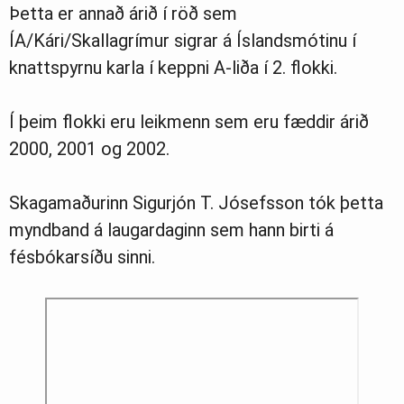
Þetta er annað árið í röð sem
ÍA/Kári/Skallagrímur sigrar á Íslandsmótinu í
knattspyrnu karla í keppni A-liða í 2. flokki.
Í þeim flokki eru leikmenn sem eru fæddir árið
2000, 2001 og 2002.
Skagamaðurinn Sigurjón T. Jósefsson tók þetta
myndband á laugardaginn sem hann birti á
fésbókarsíðu sinni.