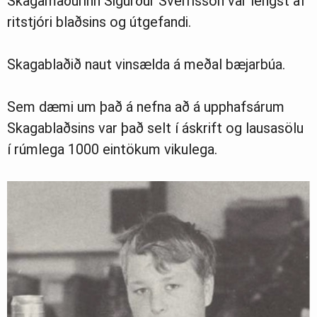
Skagamaðurinn Sigurður Sverrisson var lengst af
ritstjóri blaðsins og útgefandi.
Skagablaðið naut vinsælda á meðal bæjarbúa.
Sem dæmi um það á nefna að á upphafsárum
Skagablaðsins var það selt í áskrift og lausasölu
í rúmlega 1000 eintökum vikulega.