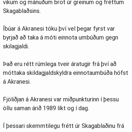
vikum og mánuðum brot úr greinum og fréttum
Skagablaðsins.
Íbúar á Akranesi tóku því vel þegar fyrst var
byrjað að taka á móti einnota umbúðum gegn
skilagjaldi.
Það eru rétt rúmlega tveir áratugir frá því að
móttaka skildagjaldskyldra einnotaumbúða hófst
á Akranesi.
Fjöliðjan á Akranesi var miðpunkturinn í þessu
öllu saman árið 1989 líkt og í dag.
Í þessari skemmtilegu frétt úr Skagablaðinu frá