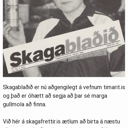
Skagablaðið er nú aðgengilegt á vefnum timarit.is
og það er óhætt að segja að þar sé marga
gullmola að finna.
Við hér á skagafrettir.is ætlum að birta á næstu