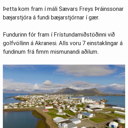
Þetta kom fram í máli Sævars Freys Þráinssonar
bæjarstjóra á fundi bæjarstjórnar í gær.
Fundurinn fór fram í Frístundamiðstöðinni við
golfvöllinn á Akranesi. Alls voru 7 einstaklingar á
fundinum frá fimm mismunandi aðilum.