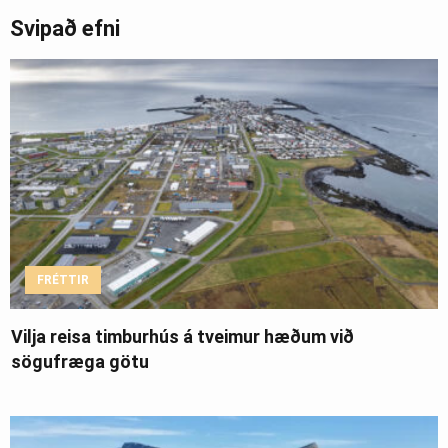
Svipað efni
FRÉTTIR
Vilja reisa timburhús á tveimur hæðum við
sögufræga götu