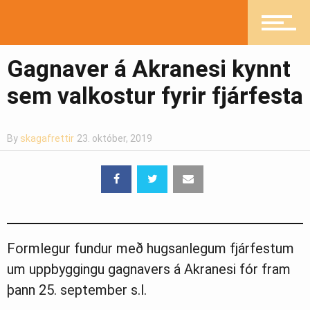
Pistlar
Gagnaver á Akranesi kynnt
sem valkostur fyrir fjárfesta
Greinasafn
By
skagafrettir
23. október, 2019
Ljósmyndasafn
Formlegur fundur með hugsanlegum fjárfestum
um uppbyggingu gagnavers á Akranesi fór fram
þann 25. september s.l.