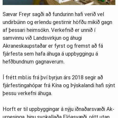
Sævar Freyr sagði að fundurinn hafi verið vel
undirbúinn og erlendu gestirnir höfðu mikið gagn
af þessari heimsókn. Verkefnið er unnið í
samvinnu við Landsvirkjun og áhugi
Akraneskaupstaðar er fyrst og fremst að fá
fjárfesta sem hafa áhuga á uppbyggingu á
hefðbundnum gagnaverum.
Í frétt mbl.is frá því byrjun árs 2018 segir að
fjárfestingahópar frá Kína og Þýskalandi hafi sýnt
þessu verkefni áhuga.
Horft er til upp­bygg­ing­ar á nýju iðnaðarsvæði Ak­
ur­nes­inga, hinu svo­kallaða Flóa­svæði, rétt utan