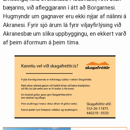
bæj­ar­ins, við af­leggj­ar­ann í átt að Borg­ar­nesi.
Hug­mynd­ir um gagna­ver eru ekki nýj­ar af nál­inni á
Akra­nesi. Fyr­ir sjö árum lá fyr­ir vilja­yf­ir­lýs­ing við
Akra­nes­bæ um slíka upp­bygg­ingu, en ekk­ert varð
af þeim áform­um á þeim tíma.