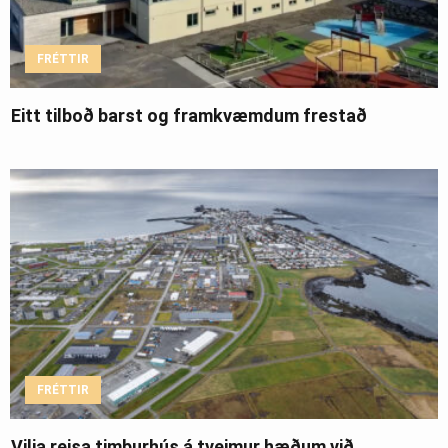
FRÉTTIR
Eitt tilboð barst og framkvæmdum frestað
FRÉTTIR
Vilja reisa timburhús á tveimur hæðum við