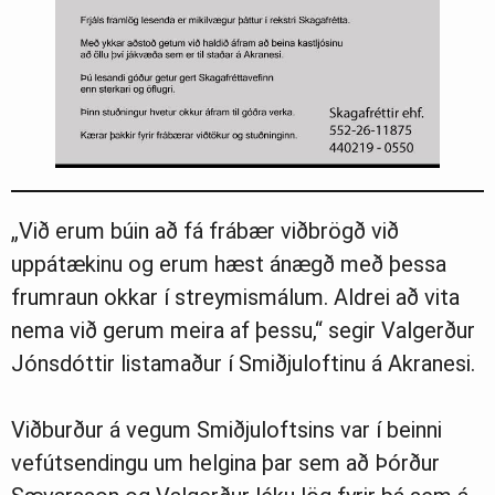
„Við erum búin að fá frábær viðbrögð við
uppátækinu og erum hæst ánægð með þessa
frumraun okkar í streymismálum. Aldrei að vita
nema við gerum meira af þessu,“ segir Valgerður
Jónsdóttir listamaður í Smiðjuloftinu á Akranesi.
Viðburður á vegum Smiðjuloftsins var í beinni
vefútsendingu um helgina þar sem að Þórður