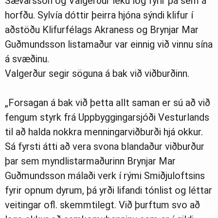
Sævarsson og Valgerður léku lög fyrir þá sem á
horfðu. Sylvía dóttir þeirra hjóna sýndi klifur í
aðstöðu Klifurfélags Akraness og Brynjar Mar
Guðmundsson listamaður var einnig við vinnu sína
á svæðinu.
Valgerður segir söguna á bak við viðburðinn.
„Forsagan á bak við þetta allt saman er sú að við
fengum styrk frá Uppbyggingarsjóði Vesturlands
til að halda nokkra menningarviðburði hjá okkur.
Sá fyrsti átti að vera svona blandaður viðburður
þar sem myndlistarmaðurinn Brynjar Mar
Guðmundsson málaði verk í rými Smiðjuloftsins
fyrir opnum dyrum, þá yrði lifandi tónlist og léttar
veitingar ofl. skemmtilegt. Við þurftum svo að