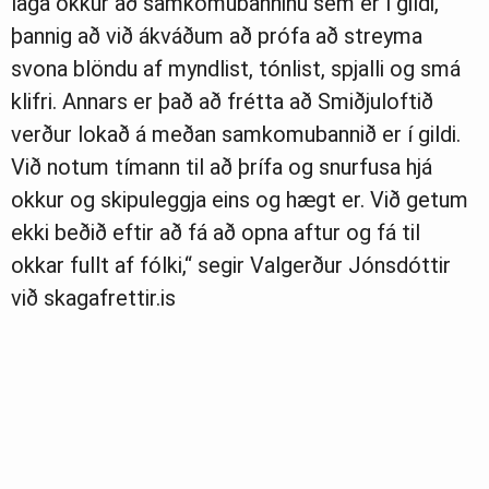
laga okkur að samkomubanninu sem er í gildi,
þannig að við ákváðum að prófa að streyma
svona blöndu af myndlist, tónlist, spjalli og smá
klifri. Annars er það að frétta að Smiðjuloftið
verður lokað á meðan samkomubannið er í gildi.
Við notum tímann til að þrífa og snurfusa hjá
okkur og skipuleggja eins og hægt er. Við getum
ekki beðið eftir að fá að opna aftur og fá til
okkar fullt af fólki,“ segir Valgerður Jónsdóttir
við skagafrettir.is