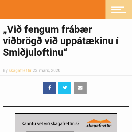
Mannlíf
„Við fengum frábær
viðbrögð við uppátækinu í
Heilsueflandi samfélag
Smiðjuloftinu“
Pistlar
By
skagafrettir
23. mars, 2020
Greinasafn
Ljósmyndasafn