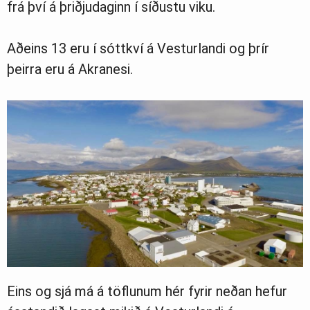
frá því á þriðjudaginn í síðustu viku.
Aðeins 13 eru í sóttkví á Vesturlandi og þrír
þeirra eru á Akranesi.
Eins og sjá má á töflunum hér fyrir neðan hefur