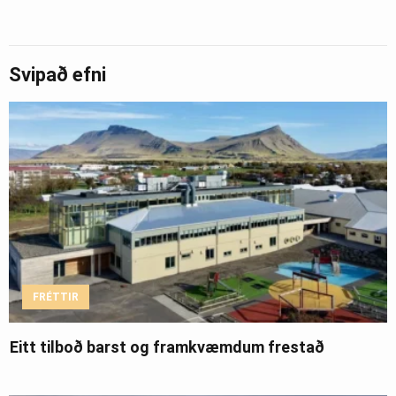
Svipað efni
FRÉTTIR
Eitt tilboð barst og framkvæmdum frestað