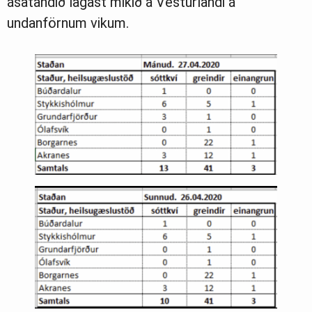
ásatandið lagast mikið á Vesturlandi á
undanförnum vikum.