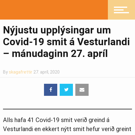
Greinasafn
Nýjustu upplýsingar um
Covid-19 smit á Vesturlandi
Ljósmyndasafn
– mánudaginn 27. apríl
By
skagafrettir
27. apríl, 2020
Alls hafa 41 Covid-19 smit verið greind á
Vesturlandi en ekkert nýtt smit hefur verið greint