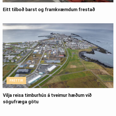
Eitt tilboð barst og framkvæmdum frestað
FRÉTTIR
Vilja reisa timburhús á tveimur hæðum við
sögufræga götu