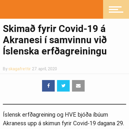
Íþróttir
Skimað fyrir Covid-19 á
Mannlíf
Akranesi í samvinnu við
Íslenska erfðagreiningu
Heilsueflandi samfélag
By
skagafrettir
27. apríl, 2020
Pistlar
Greinasafn
Íslensk erfðagreining og HVE bjóða íbúum
Akraness upp á skimun fyrir Covid-19 dagana 29.