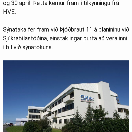
og 30 apríl. Þetta kemur fram í tilkynningu frá
Ljósmyndasafn
HVE.
Sýnataka fer fram við Þjóðbraut 11 á planininu við
Sjúkrabílastöðina, einstaklingar þurfa að vera inni
í bíl við sýnatökuna.