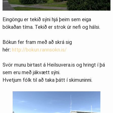
Eingöngu er tekið sýni hjá þeim sem eiga
bókaðan tíma. Tekið er strok úr nefi og hálsi.
Bókun fer fram með að skrá sig
hér:
http://bokun.rannsokn.is/
Svör munu birtast á Heilsuvera.is og hringt í þá
sem eru með jákvætt sýni.
Hvetjum fólk til að taka þátt í skimuninni.