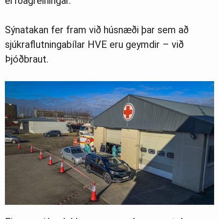
erfðagreiningar.
Sýnatakan fer fram við húsnæði þar sem að
sjúkraflutningabílar HVE eru geymdir – við
Þjóðbraut.