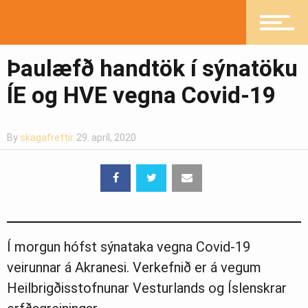
Heilsueflandi samfélag
Þaulæfð handtök í sýnatöku
Pistlar
ÍE og HVE vegna Covid-19
By
skagafrettir
29. apríl, 2020
Greinasafn
Ljósmyndasafn
Í morgun hófst sýnataka vegna Covid-19
veirunnar á Akranesi. Verkefnið er á vegum
Heilbrigðisstofnunar Vesturlands og Íslenskrar