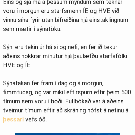
Eins og sjá má á þessum myndum sem teknar
voru í morgun eru starfsmenn ÍE og HVE við
vinnu sína fyrir utan bifreiðina hjá einstaklingnum
sem mætir í sýnatöku.
Sýni eru tekin úr hálsi og nefi, en ferlið tekur
aðeins nokkrar mínútur hjá þaulæfðu starfsfólki
HVE og ÍE.
Sýnatakan fer fram í dag og á morgun,
fimmtudag, og var mikil eftirspurn eftir þeim 500
tímum sem voru í boði. Fullbókað var á aðeins
tveimur tímum eftir að skráning hófst á netinu á
þessari
vefslóð.