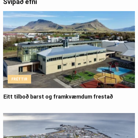
Svipað efni
FRÉTTIR
Eitt tilboð barst og framkvæmdum frestað