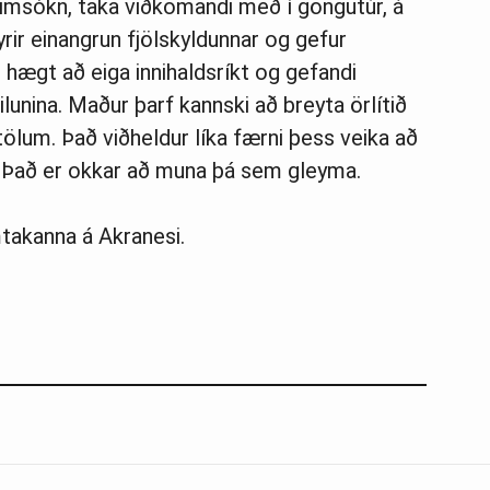
eimsókn, taka viðkomandi með í göngutúr, á
fyrir einangrun fjölskyldunnar og gefur
hægt að eiga innihaldsríkt og gefandi
ilunina. Maður þarf kannski að breyta örlítið
mtölum. Það viðheldur líka færni þess veika að
. Það er okkar að muna þá sem gleyma.
takanna á Akranesi.