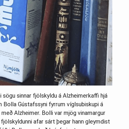
 sögu sinnar fjölskyldu á Alzheimerkaffi hjá
m Bolla Gústafssyni fyrrum víglsubiskupi á
 með Alzheimer. Bolli var mjög vinamargur
jölskyldunni afar sárt þegar hann gleymdist