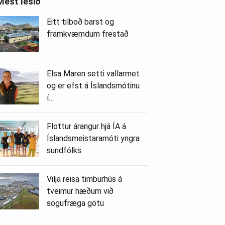
Mest lesið
Eitt tilboð barst og
framkvæmdum frestað
Elsa Maren setti vallarmet
og er efst á Íslandsmótinu
í…
Flottur árangur hjá ÍA á
Íslandsmeistaramóti yngra
sundfólks
Vilja reisa timburhús á
tveimur hæðum við
sögufræga götu