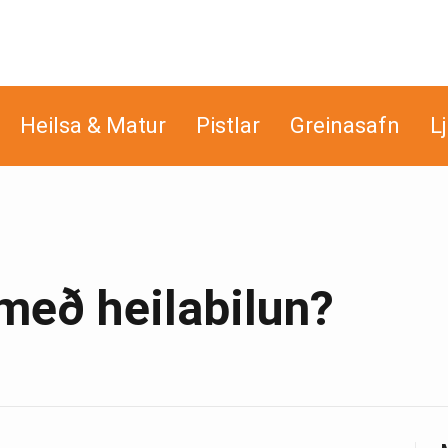
Heilsa & Matur
Pistlar
Greinasafn
L
 með heilabilun?