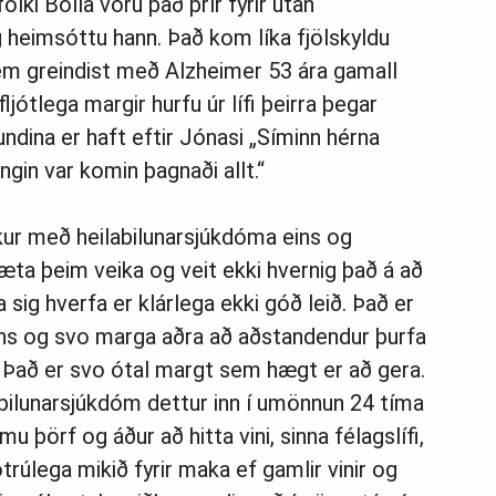
ólki Bolla voru það þrír fyrir utan
 heimsóttu hann. Það kom líka fjölskyldu
em greindist með Alzheimer 53 ára gamall
jótlega margir hurfu úr lífi þeirra þegar
tundina er haft eftir Jónasi „Síminn hérna
ingin var komin þagnaði allt.“
eikur með heilabilunarsjúkdóma eins og
æta þeim veika og veit ekki hvernig það á að
 sig hverfa er klárlega ekki góð leið. Það er
ns og svo marga aðra að aðstandendur þurfa
ð. Það er svo ótal margt sem hægt er að gera.
bilunarsjúkdóm dettur inn í umönnun 24 tíma
u þörf og áður að hitta vini, sinna félagslífi,
ótrúlega mikið fyrir maka ef gamlir vinir og