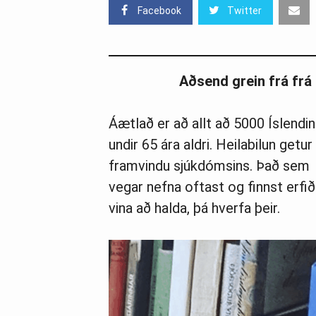
Facebook
Twitter
Aðsend grein frá fr
Áætlað er að allt að 5000 Íslendin
undir 65 ára aldri. Heilabilun getu
framvindu sjúkdómsins. Það sem a
vegar nefna oftast og finnst erfi
vina að halda, þá hverfa þeir.