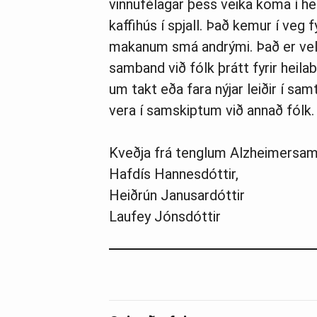
vinnufélagar þess veika koma í h
kaffihús í spjall. Það kemur í veg 
makanum smá andrými. Það er vel 
samband við fólk þrátt fyrir heilab
um takt eða fara nýjar leiðir í sa
vera í samskiptum við annað fólk
Kveðja frá tenglum Alzheimersam
Hafdís Hannesdóttir,
Heiðrún Janusardóttir
Laufey Jónsdóttir