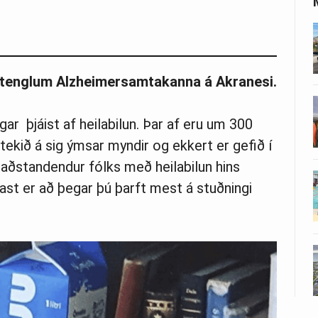
á tenglum Alzheimersamtakanna á Akranesi.
gar þjáist af heilabilun. Þar af eru um 300
r tekið á sig ýmsar myndir og ekkert er gefið í
ðstandendur fólks með heilabilun hins
ðast er að þegar þú þarft mest á stuðningi