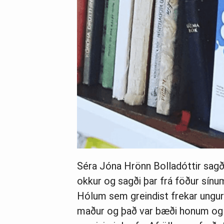
Séra Jóna Hrönn Bolladóttir sagði
okkur og sagði þar frá föður sínu
Hólum sem greindist frekar ungur
maður og það var bæði honum og f