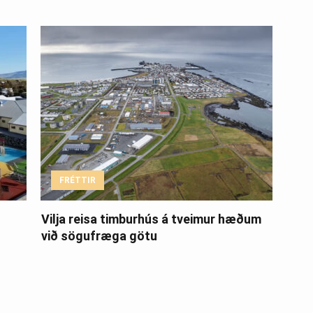
FRÉTTIR
Vilja reisa timburhús á tveimur hæðum
við sögufræga götu