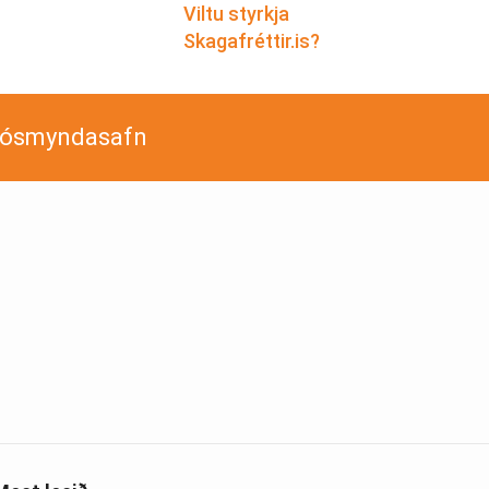
Viltu styrkja
Skagafréttir.is?
jósmyndasafn