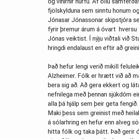
og vinirnir hurfu. Af öllu samferðaf
fjölskylduna sem sinntu honum og
Jónasar Jónassonar skipstjóra s
fyrir þremur árum á óvart hversu fl
Jónas veiktist. Í nýju viðtali við S
hringdi endalaust en eftir að grein
Það hefur lengi verið mikill felul
Alzheimer. Fólk er hrætt við að m
bera sig að. Að gera ekkert og láta
nefnilega með þennan sjúkdóm ei
alla þá hjálp sem þeir geta fengi
Maki þess sem greinist með heila
á sólarhring en hefur enn alveg söm
hitta fólk og taka þátt. Það gerir 