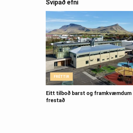
Svipað efni
FRÉTTIR
Eitt tilboð barst og framkvæmdum
frestað