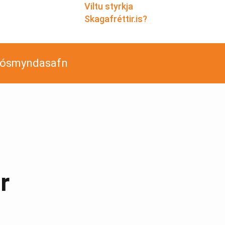
Viltu styrkja
Skagafréttir.is?
jósmyndasafn
r