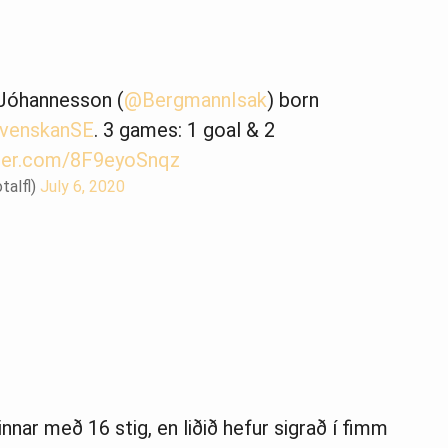
Jóhannesson (
@BergmannIsak
) born
svenskanSE
. 3 games: 1 goal & 2
tter.com/8F9eyoSnqz
talfl)
July 6, 2020
innar með 16 stig, en liðið hefur sigrað í fimm