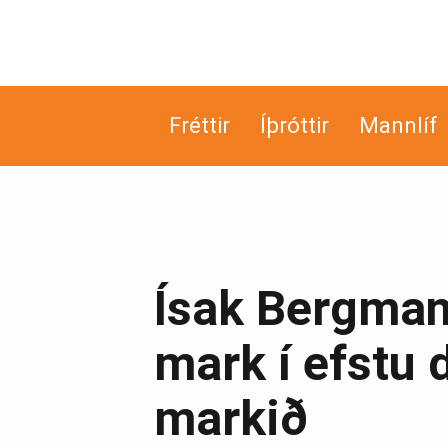
Fréttir
Íþróttir
Mannlíf
Ísak Bergmann
mark í efstu d
markið