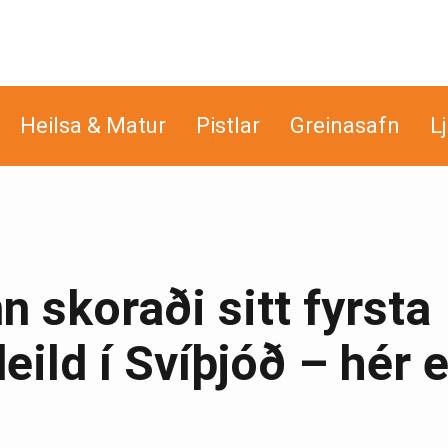
Heilsa & Matur
Pistlar
Greinasafn
L
 skoraði sitt fyrsta
eild í Svíþjóð – hér e