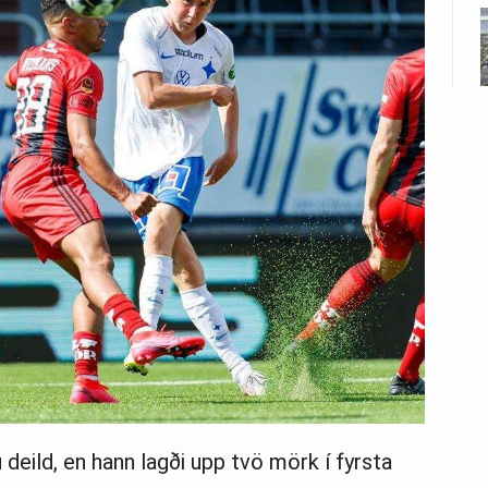
tu deild, en hann lagði upp tvö mörk í fyrsta