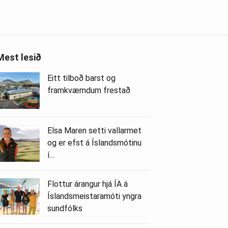
Mest lesið
Eitt tilboð barst og
framkvæmdum frestað
Elsa Maren setti vallarmet
og er efst á Íslandsmótinu
í…
Flottur árangur hjá ÍA á
Íslandsmeistaramóti yngra
sundfólks