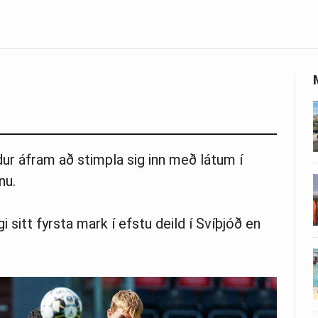
r áfram að stimpla sig inn með látum í
nu.
 sitt fyrsta mark í efstu deild í Svíþjóð en