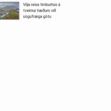
Vilja reisa timburhús á
tveimur hæðum við
sögufræga götu