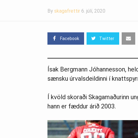
By
skagafrettir
6. júlí, 2020
Facebook
Twitter
Ísak Bergmann Jóhannesson, heldu
sænsku úrvalsdeildinni í knattspyr
Í kvöld skoraði Skagamaðurinn ungi
hann er fæddur árið 2003.