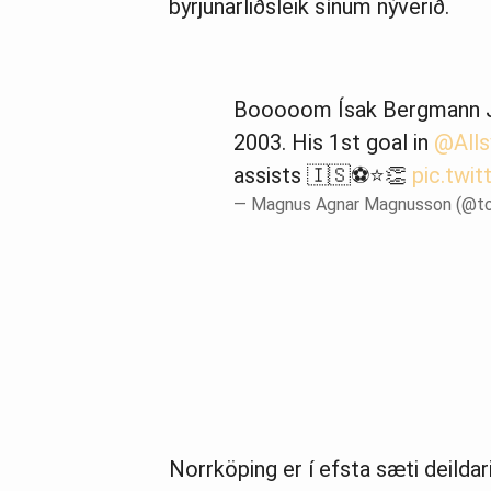
byrjunarliðsleik sínum nýverið.
Booooom Ísak Bergmann 
2003. His 1st goal in
@All
assists 🇮🇸⚽️⭐️👏
pic.twi
— Magnus Agnar Magnusson (@to
Norrköping er í efsta sæti deildar