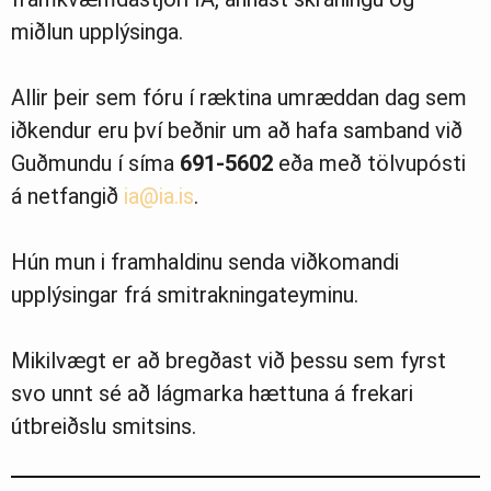
miðlun upplýsinga.
Allir þeir sem fóru í ræktina umræddan dag sem
iðkendur eru því beðnir um að hafa samband við
Guðmundu í síma
691-5602
eða með tölvupósti
á netfangið
ia@ia.is
.
Hún mun i framhaldinu senda viðkomandi
upplýsingar frá smitrakningateyminu.
Mikilvægt er að bregðast við þessu sem fyrst
svo unnt sé að lágmarka hættuna á frekari
útbreiðslu smitsins.