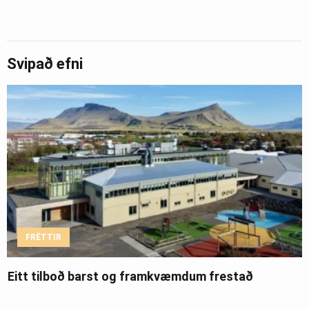
Svipað efni
FRÉTTIR
Eitt tilboð barst og framkvæmdum frestað