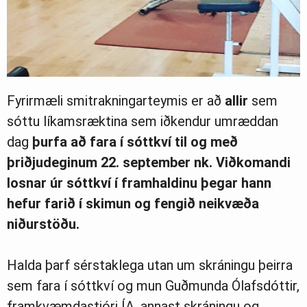
Fyrirmæli smitrakningarteymis er að
allir
sem
sóttu líkamsræktina sem iðkendur umræddan
dag
þurfa að fara í sóttkví til og með
þriðjudeginum 22. september nk. Viðkomandi
losnar úr sóttkví í framhaldinu þegar hann
hefur farið í skimun og fengið neikvæða
niðurstöðu.
Halda þarf sérstaklega utan um skráningu þeirra
sem fara í sóttkví og mun Guðmunda Ólafsdóttir,
framkvæmdastjóri ÍA, annast skráningu og