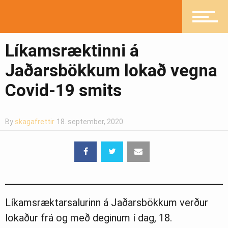
Íþróttir
Líkamsræktinni á
Mannlíf
Jaðarsbökkum lokað vegna
Covid-19 smits
Heilsueflandi samfélag
By
skagafrettir
18. september, 2020
Pistlar
Greinasafn
Líkamsræktarsalurinn á Jaðarsbökkum verður
lokaður frá og með deginum í dag, 18.