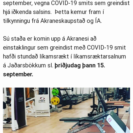
september, vegna COVID-19 smits sem greindist
Ljósmyndasafn
hjá iðkenda salsins. Þetta kemur fram í
tilkynningu frá Akraneskaupstað og ÍA.
Sú staða er komin upp á Akranesi að
einstaklingur sem greindist með COVID-19 smit
hafði stundað líkamsrækt í líkamsræktarsalnum
á Jaðarsbökkum sl.
þriðjudag þann 15.
september.