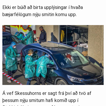
Greinasafn
Ekki er búið að birta upplýsingar í hvaða
bæjarfélögum nýju smitin komu upp.
Ljósmyndasafn
Á vef Skessuhorns er sagt frá því að tvö af
þessum nýju smitum hafi komið upp í