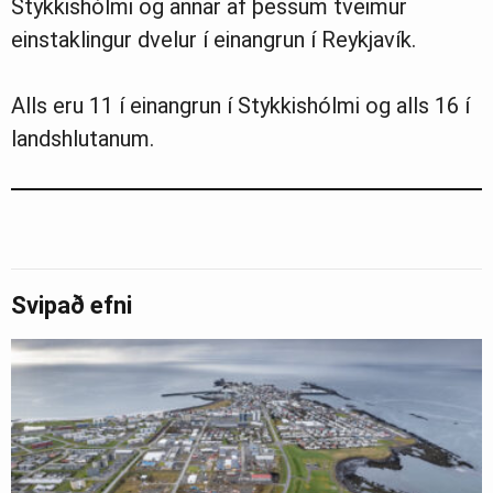
Stykkishólmi og annar af þessum tveimur
einstaklingur dvelur í einangrun í Reykjavík.
Alls eru 11 í einangrun í Stykkishólmi og alls 16 í
landshlutanum.
Svipað efni