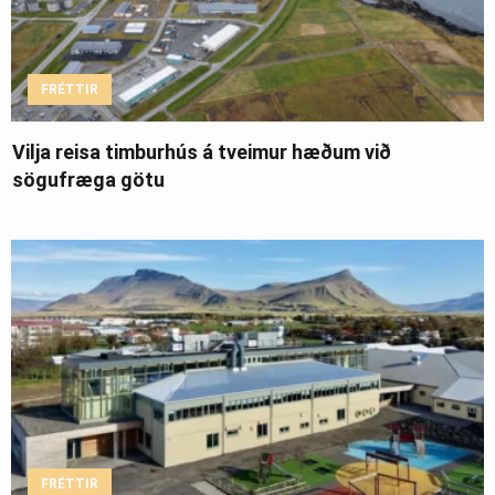
FRÉTTIR
Vilja reisa timburhús á tveimur hæðum við
sögufræga götu
FRÉTTIR