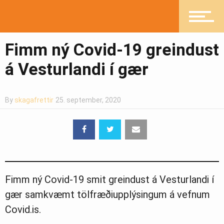
Fréttir
Fimm ný Covid-19 greindust
Íþróttir
á Vesturlandi í gær
Mannlíf
By
skagafrettir
25. september, 2020
Heilsueflandi samfélag
Fimm ný Covid-19 smit greindust á Vesturlandi í
Pistlar
gær samkvæmt tölfræðiupplýsingum á vefnum
Covid.is.