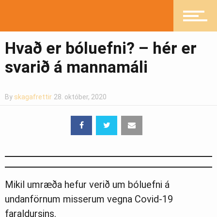
Íþróttir
Hvað er bóluefni? – hér er
svarið á mannamáli
Mannlíf
By
skagafrettir
28. október, 2020
Heilsueflandi samfélag
Pistlar
Mikil umræða hefur verið um bóluefni á
Greinasafn
undanförnum misserum vegna Covid-19
faraldursins.