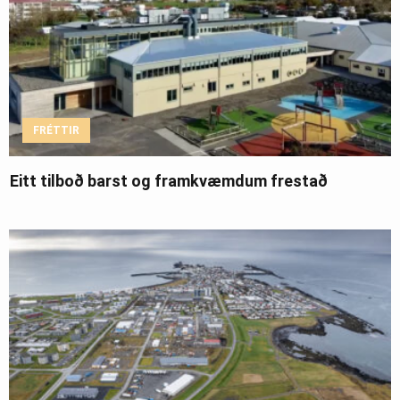
FRÉTTIR
Eitt tilboð barst og framkvæmdum frestað