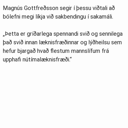
Magnús Gottfreðsson segir í þessu viðtali að
bólefni megi líkja við sakbendingu í sakamáli.
„Þetta er gríðarlega spennandi svið og sennilega
það svið innan læknisfræðinnar og lýðheilsu sem
hefur bjargað hvað flestum mannslífum frá
upphafi nútímalæknisfræði.“