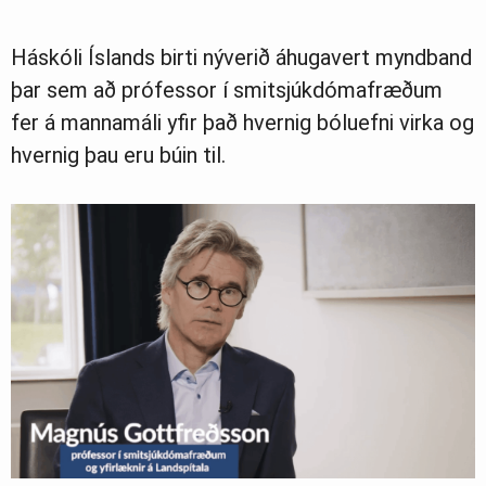
Ljósmyndasafn
Háskóli Íslands birti nýverið áhugavert myndband
þar sem að prófessor í smitsjúkdómafræðum
fer á mannamáli yfir það hvernig bóluefni virka og
hvernig þau eru búin til.