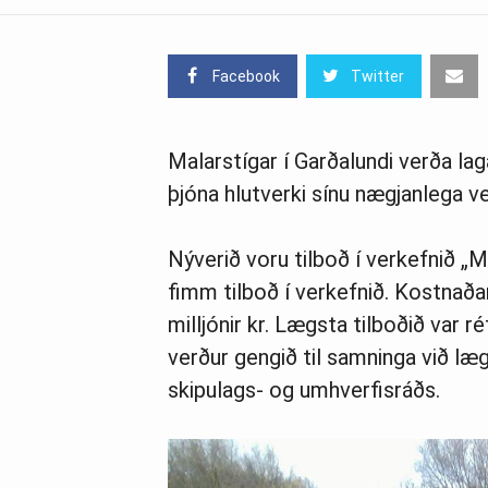
Facebook
Twitter
Malarstígar í Garðalundi verða lag
þjóna hlutverki sínu nægjanlega 
Nýverið voru tilboð í verkefnið „M
fimm tilboð í verkefnið. Kostnað
milljónir kr. Lægsta tilboðið var
verður gengið til samninga við 
skipulags- og umhverfisráðs.