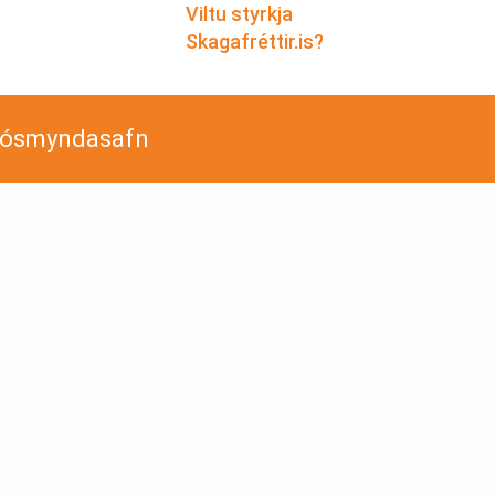
Viltu styrkja
Skagafréttir.is?
jósmyndasafn