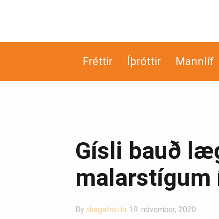
Fréttir
Íþróttir
Mannlíf
Gísli bauð læ
malarstígum 
By
skagafrettir
19. nóvember, 2020