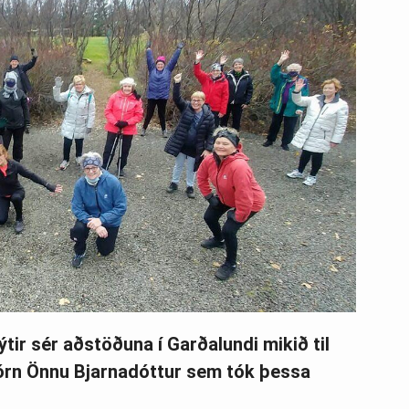
ýtir sér aðstöðuna í Garðalundi mikið til
tjórn Önnu Bjarnadóttur sem tók þessa