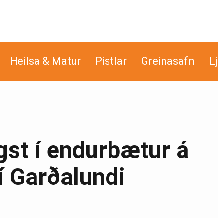
Heilsa & Matur
Pistlar
Greinasafn
L
gst í endurbætur á
í Garðalundi