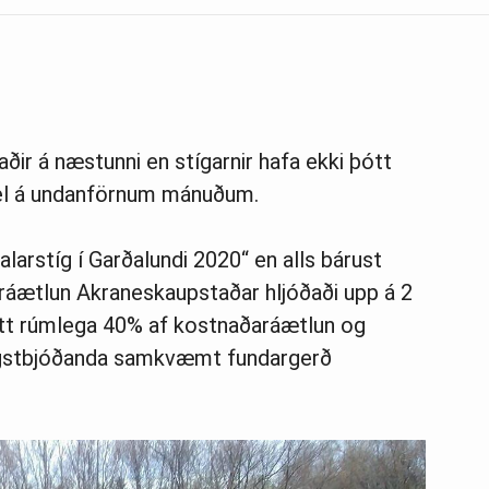
aðir á næstunni en stígarnir hafa ekki þótt
vel á undanförnum mánuðum.
alarstíg í Garðalundi 2020“ en alls bárust
aráætlun Akraneskaupstaðar hljóðaði upp á 2
 rétt rúmlega 40% af kostnaðaráætlun og
lægstbjóðanda samkvæmt fundargerð