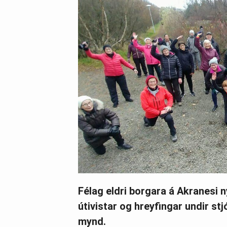
Félag eldri borgara á Akranesi n
útivistar og hreyfingar undir s
mynd.