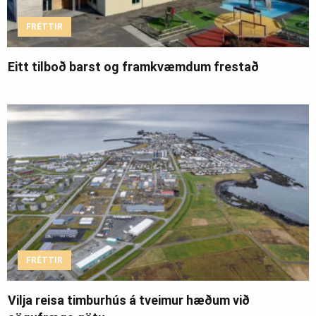
FRÉTTIR
Eitt tilboð barst og framkvæmdum frestað
FRÉTTIR
Vilja reisa timburhús á tveimur hæðum við