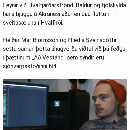
Leynir við Hvalfjarðarströnd. Baldur og fjölskylda
hans bjuggu á Akranesi áður en þau fluttu í
Ljósmyndasafn
sveitasæluna í Hvalfirði.
Heiðar Mar Björnsson og Hlédís Sveinsdóttir
settu saman þetta áhugverða viðtal við þá feðga
í þættinum „Að Vestand“ sem sýndir eru
sjónvarpsstöðinni N4.