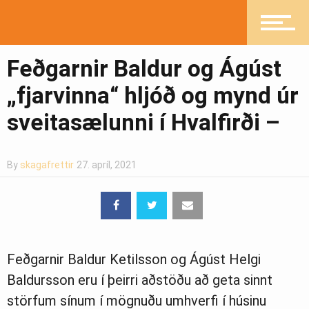
Íþróttir
Feðgarnir Baldur og Ágúst
„fjarvinna“ hljóð og mynd úr
Mannlíf
sveitasælunni í Hvalfirði –
Heilsueflandi samfélag
By
skagafrettir
27. apríl, 2021
Pistlar
Feðgarnir Baldur Ketilsson og Ágúst Helgi
Baldursson eru í þeirri aðstöðu að geta sinnt
Greinasafn
störfum sínum í mögnuðu umhverfi í húsinu