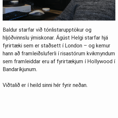
Baldur starfar við tónlistarupptökur og
hljóðvinnslu ýmiskonar. Ágúst Helgi starfar hjá
fyrirtæki sem er staðsett í London – og kemur
hann að framleiðsluferli í risastórum kvikmyndum
sem framleiddar eru af fyrirtækjum í Hollywood í
Bandaríkjunum.
Viðtalið er í heild sinni hér fyrir neðan.