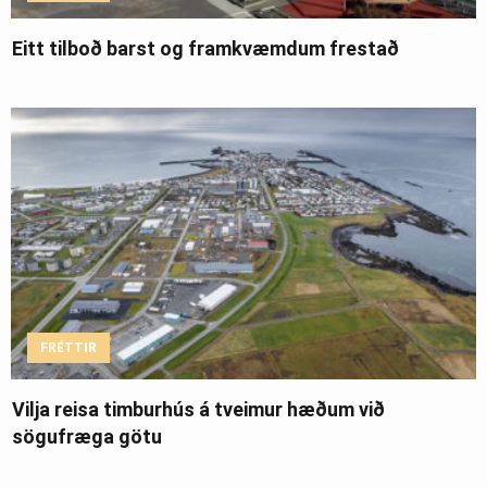
Eitt tilboð barst og framkvæmdum frestað
FRÉTTIR
Vilja reisa timburhús á tveimur hæðum við
sögufræga götu