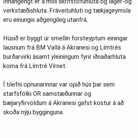
Innangengt er á milli skrifstofuhluta og lager-og
verkstæðishluta. Fráveituhluti og tækjageymsla
eru einungis aðgengileg utanfrá.
Húsið er byggt úr smellin forsteyptum einingar
lausnum frá BM Vallá á Akranesi og Límtrés
burðarvirki ásamt yleiningum fyrir iðnaðarhluta
koma frá Límtré Vírnet.
Í tilefni opnunarinnar var opið hús þar sem
starfsfólki OR samstæðunnar og
bæjaryfirvöldum á Akranesi gafst kostur á að
skoða nýju bygginguna.