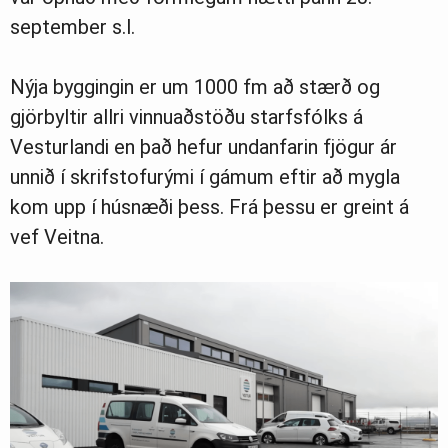
september s.l.
Nýja byggingin er um 1000 fm að stærð og
gjörbyltir allri vinnuaðstöðu starfsfólks á
Vesturlandi en það hefur undanfarin fjögur ár
unnið í skrifstofurými í gámum eftir að mygla
kom upp í húsnæði þess. Frá þessu er greint á
vef Veitna.