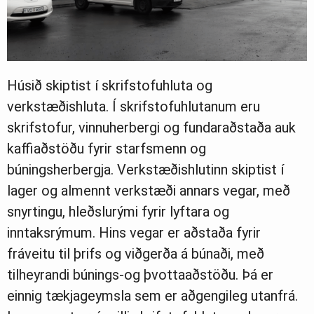
Húsið skiptist í skrifstofuhluta og
verkstæðishluta. Í skrifstofuhlutanum eru
skrifstofur, vinnuherbergi og fundaraðstaða auk
kaffiaðstöðu fyrir starfsmenn og
búningsherbergja. Verkstæðishlutinn skiptist í
lager og almennt verkstæði annars vegar, með
snyrtingu, hleðslurými fyrir lyftara og
inntaksrýmum. Hins vegar er aðstaða fyrir
fráveitu til þrifs og viðgerða á búnaði, með
tilheyrandi búnings-og þvottaaðstöðu. Þá er
einnig tækjageymsla sem er aðgengileg utanfrá.