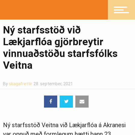
Mannlíf
Ný starfsstöð við
Lækjarflóa gjörbreytir
Heilsueflandi samfélag
vinnuaðstöðu starfsfólks
Veitna
Pistlar
By
skagafrettir
28. september, 2021
Greinasafn
Ný starfsstöð Veitna við Lækjarflóa á Akranesi
Ljósmyndasafn
var opnuð með formlegum hætti þann 23.