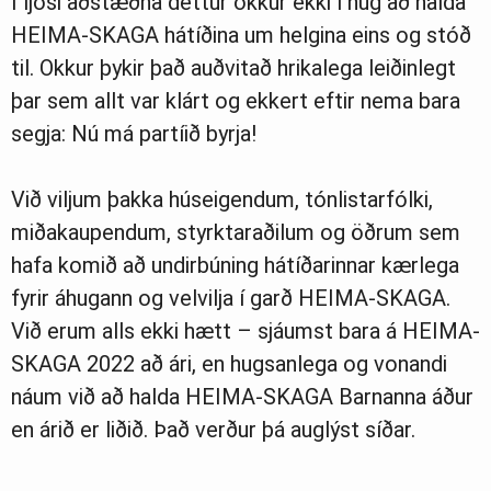
Í ljósi aðstæðna dettur okkur ekki í hug að halda
HEIMA-SKAGA hátíðina um helgina eins og stóð
til. Okkur þykir það auðvitað hrikalega leiðinlegt
þar sem allt var klárt og ekkert eftir nema bara
segja: Nú má partíið byrja!
Við viljum þakka húseigendum, tónlistarfólki,
miðakaupendum, styrktaraðilum og öðrum sem
hafa komið að undirbúning hátíðarinnar kærlega
fyrir áhugann og velvilja í garð HEIMA-SKAGA.
Við erum alls ekki hætt – sjáumst bara á HEIMA-
SKAGA 2022 að ári, en hugsanlega og vonandi
náum við að halda HEIMA-SKAGA Barnanna áður
en árið er liðið. Það verður þá auglýst síðar.