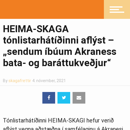
Íþróttir
HEIMA-SKAGA
tónlistarhátíðinni aflýst –
Mannlíf
„sendum íbúum Akraness
bata- og baráttukveðjur“
Heilsueflandi samfélag
By
skagafrettir
4. nóvember, 2021
Pistlar
Tónlistarhátíðinni HEIMA-SKAGI hefur verið
Greinasafn
aflýst vegna aðstæðna í samfélaginu á Akranesi.