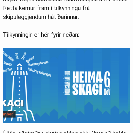
Þetta kemur fram í tilkynningu frá
skipuleggjendum hátíðarinnar.
Ljósmyndasafn
Tilkynningin er hér fyrir neðan: