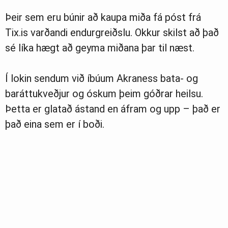
Þeir sem eru búnir að kaupa miða fá póst frá
Tix.is varðandi endurgreiðslu. Okkur skilst að það
sé líka hægt að geyma miðana þar til næst.
Í lokin sendum við íbúum Akraness bata- og
baráttukveðjur og óskum þeim góðrar heilsu.
Þetta er glatað ástand en áfram og upp – það er
það eina sem er í boði.