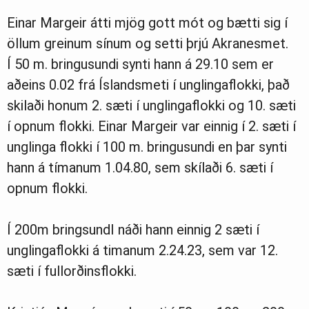
Einar Margeir átti mjög gott mót og bætti sig í
öllum greinum sínum og setti þrjú Akranesmet.
Í 50 m. bringusundi synti hann á 29.10 sem er
aðeins 0.02 frá Íslandsmeti í unglingaflokki, það
skilaði honum 2. sæti í unglingaflokki og 10. sæti
í opnum flokki. Einar Margeir var einnig í 2. sæti í
unglinga flokki í 100 m. bringusundi en þar synti
hann á tímanum 1.04.80, sem skílaði 6. sæti í
opnum flokki.
Í 200m bringsundI náði hann einnig 2 sæti í
unglingaflokki á timanum 2.24.23, sem var 12.
sæti í fullorðinsflokki.