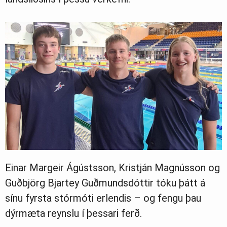
Einar Margeir Ágústsson, Kristján Magnússon og
Guðbjörg Bjartey Guðmundsdóttir tóku þátt á
sínu fyrsta stórmóti erlendis – og fengu þau
dýrmæta reynslu í þessari ferð.