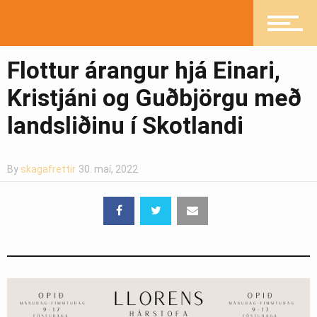
Heilsueflandi samfélag
Flottur árangur hjá Einari,
Pistlar
Kristjáni og Guðbjörgu með
landsliðinu í Skotlandi
Greinasafn
By
skagafrettir
30. maí, 2022
Ljósmyndasafn