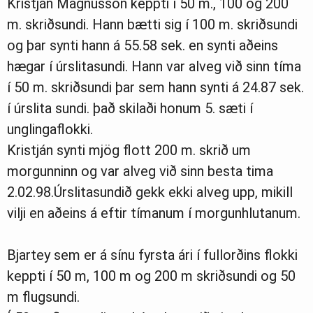
Kristján Magnússon keppti í 50 m., 100 og 200
m. skriðsundi. Hann bætti sig í 100 m. skriðsundi
og þar synti hann á 55.58 sek. en synti aðeins
hægar í úrslitasundi. Hann var alveg við sinn tíma
í 50 m. skriðsundi þar sem hann synti á 24.87 sek.
í úrslita sundi. það skilaði honum 5. sæti í
unglingaflokki.
Kristján synti mjög flott 200 m. skrið um
morgunninn og var alveg við sinn besta tima
2.02.98.Úrslitasundið gekk ekki alveg upp, mikill
vilji en aðeins á eftir tímanum í morgunhlutanum.
Bjartey sem er á sínu fyrsta ári í fullorðins flokki
keppti í 50 m, 100 m og 200 m skriðsundi og 50
m flugsundi.