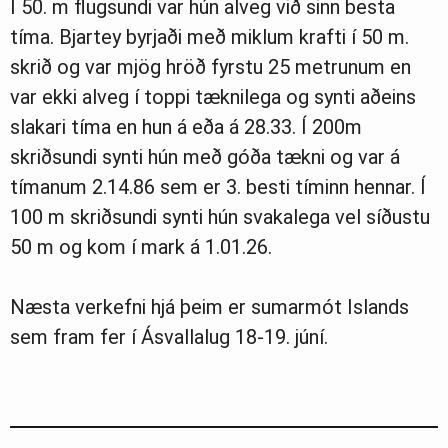
Í 50. m flugsundi var hún alveg við sinn besta
tíma. Bjartey byrjaði með miklum krafti í 50 m.
skrið og var mjög hröð fyrstu 25 metrunum en
var ekki alveg í toppi tæknilega og synti aðeins
slakari tíma en hun á eða á 28.33. Í 200m
skriðsundi synti hún með góða tækni og var á
tímanum 2.14.86 sem er 3. besti tíminn hennar. Í
100 m skriðsundi synti hún svakalega vel síðustu
50 m og kom í mark á 1.01.26.
Næsta verkefni hjá þeim er sumarmót Islands
sem fram fer í Ásvallalug 18-19. júní.