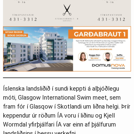
Íslenska landsliðið í sundi keppti á alþjóðlegu
móti, Glasgow International Swim meet, sem
fram fór í Glasqow í Skotlandi um liðna helgi. Þrír
keppendur úr röðum ÍA voru í liðinu og Kjell
Wormdal yfirþjálfari ÍA var einn af þjálfurum
landsliðsins í þessu verkefni.