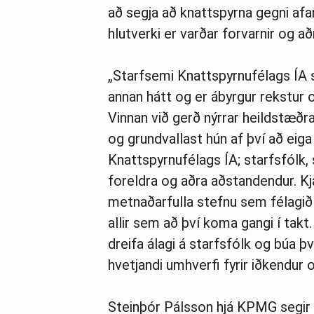
að segja að knattspyrna gegni afa
hlutverki er varðar forvarnir og 
„Starfsemi Knattspyrnufélags ÍA sn
annan hátt og er ábyrgur rekstur o
Vinnan við gerð nýrrar heildstæðra
og grundvallast hún af því að eiga
Knattspyrnufélags ÍA; starfsfólk, 
foreldra og aðra aðstandendur. Kj
metnaðarfulla stefnu sem félagið
allir sem að því koma gangi í tak
dreifa álagi á starfsfólk og búa 
hvetjandi umhverfi fyrir iðkendur o
Steinþór Pálsson hjá KPMG segir að