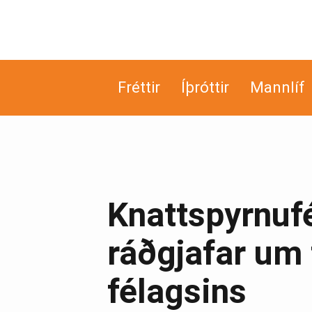
Fréttir
Íþróttir
Mannlíf
Knattspyrnufé
ráðgjafar um 
félagsins