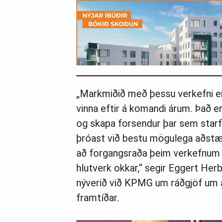
„Markmiðið með þessu verkefni er
vinna eftir á komandi árum. Það er 
og skapa forsendur þar sem starf
þróast við bestu mögulega aðstæð
að forgangsraða þeim verkefnum se
hlutverk okkar,“ segir Eggert He
nýverið við KPMG um ráðgjöf um a
framtíðar.