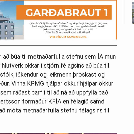
 að búa til metnaðarfulla stefnu sem ÍA mun
hlutverk okkar í stjórn félagsins að búa til
sfólk, iðkendur og leikmenn þroskast og
ur. Vinna KPMG hjálpar okkur hjálpar okkur
m ráðast þarf í til að ná að uppfylla það
rbertsson formaður KFÍA en félagið samdi
ð móta metnaðarfulla stefnu félagsins til