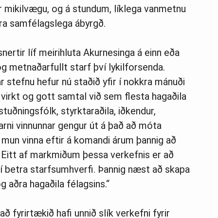
r mikilvægu, og á stundum, líklega vanmetnu
aðra samfélagslega ábyrgð.
ertir líf meirihluta Akurnesinga á einn eða
g metnaðarfullt starf því lykilforsenda.
r stefnu hefur nú staðið yfir í nokkra mánuði
 virkt og gott samtal við sem flesta hagaðila
stuðningsfólk, styrktaraðila, iðkendur,
arni vinnunnar gengur út á það að móta
 mun vinna eftir á komandi árum þannig að
t. Eitt af markmiðum þessa verkefnis er að
því betra starfsumhverfi. Þannig næst að skapa
g aðra hagaðila félagsins.“
 fyrirtækið hafi unnið slík verkefni fyrir