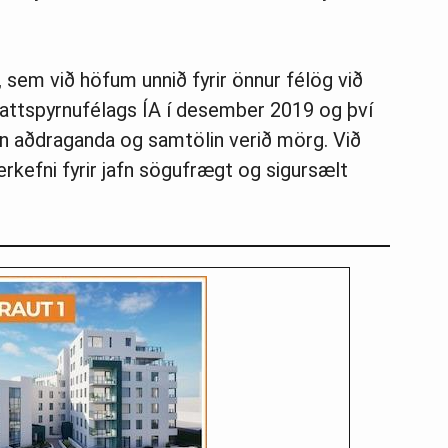
sem við höfum unnið fyrir önnur félög við
 Knattspyrnufélags ÍA í desember 2019 og því
an aðdraganda og samtölin verið mörg. Við
erkefni fyrir jafn sögufrægt og sigursælt