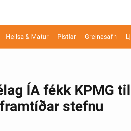
Heilsa & Matur
Pistlar
Greinasafn
L
lag ÍA fékk KPMG til
framtíðar stefnu