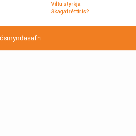
Viltu styrkja
Skagafréttir.is?
jósmyndasafn