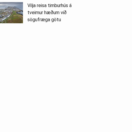
Vilja reisa timburhús á
tveimur hæðum við
sögufræga götu