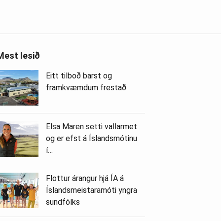
Mest lesið
Eitt tilboð barst og
framkvæmdum frestað
Elsa Maren setti vallarmet
og er efst á Íslandsmótinu
í…
Flottur árangur hjá ÍA á
Íslandsmeistaramóti yngra
sundfólks