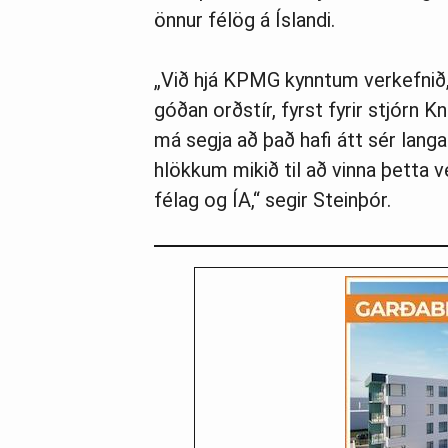
önnur félög á Íslandi.
„Við hjá KPMG kynntum verkefnið, 
góðan orðstír, fyrst fyrir stjórn
má segja að það hafi átt sér lang
hlökkum mikið til að vinna þetta v
félag og ÍA,“ segir Steinþór.