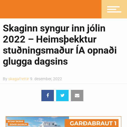
Heilsueflandi samfélag
Skaginn syngur inn jólin
Pistlar
2022 – Heimsþekktur
stuðningsmaður ÍA opnaði
glugga dagsins
Greinasafn
By
skagafrettir
9. desember, 2022
Ljósmyndasafn