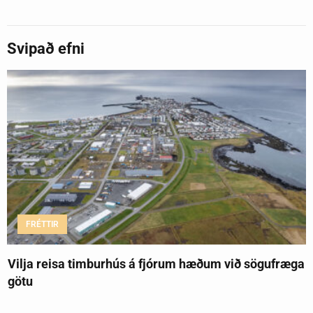
Svipað efni
FRÉTTIR
Vilja reisa timburhús á fjórum hæðum við sögufræga
götu