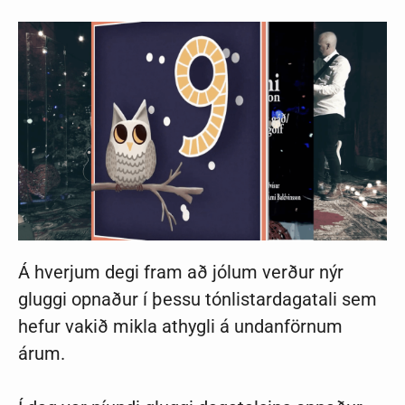
Á hverjum degi fram að jólum verður nýr
gluggi opnaður í þessu tónlistardagatali sem
hefur vakið mikla athygli á undanförnum
árum.