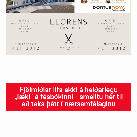
Fjölmiðlar lifa ekki á heiðarlegu
„læki“ á fésbókinni - smelltu hér til
að taka þátt í nærsamfélaginu