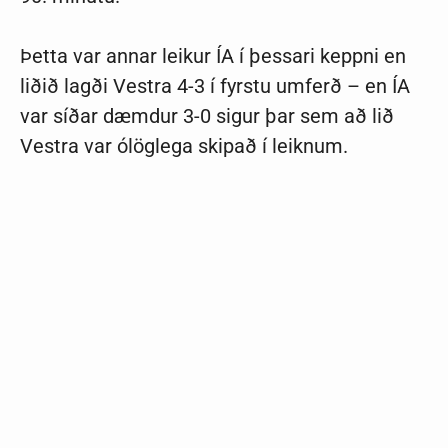
Þetta var annar leikur ÍA í þessari keppni en
liðið lagði Vestra 4-3 í fyrstu umferð – en ÍA
var síðar dæmdur 3-0 sigur þar sem að lið
Vestra var ólöglega skipað í leiknum.