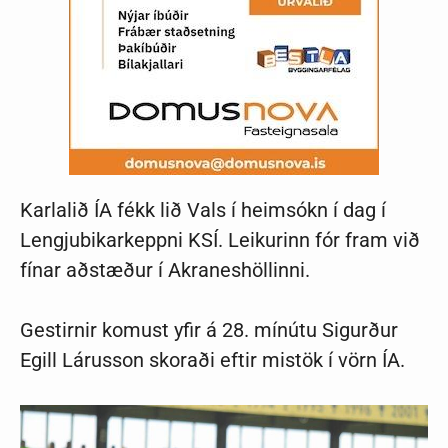
Karlalið ÍA fékk lið Vals í heimsókn í dag í
Lengjubikarkeppni KSÍ. Leikurinn fór fram við
fínar aðstæður í Akraneshöllinni.
Gestirnir komust yfir á 28. mínútu Sigurður
Egill Lárusson skoraði eftir mistök í vörn ÍA.