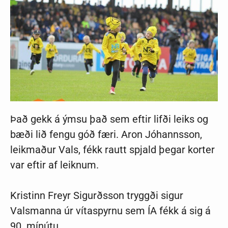
Það gekk á ýmsu það sem eftir lifði leiks og
bæði lið fengu góð færi. Aron Jóhannsson,
leikmaður Vals, fékk rautt spjald þegar korter
var eftir af leiknum.
Kristinn Freyr Sigurðsson tryggði sigur
Valsmanna úr vítaspyrnu sem ÍA fékk á sig á
90. mínútu.