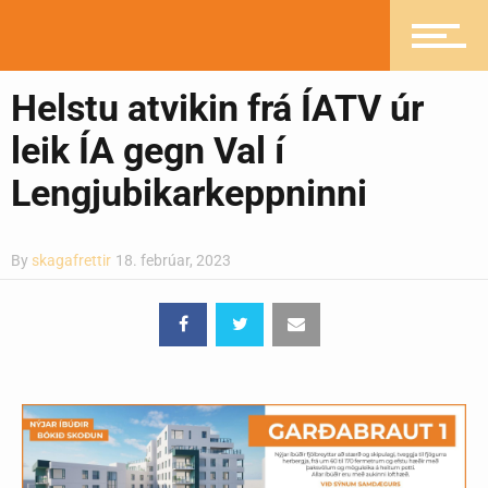
Greinasafn
Helstu atvikin frá ÍATV úr
leik ÍA gegn Val í
Lengjubikarkeppninni
Ljósmyndasafn
By
skagafrettir
18. febrúar, 2023