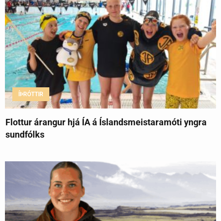
ÍÞRÓTTIR
Flottur árangur hjá ÍA á Íslandsmeistaramóti yngra
sundfólks