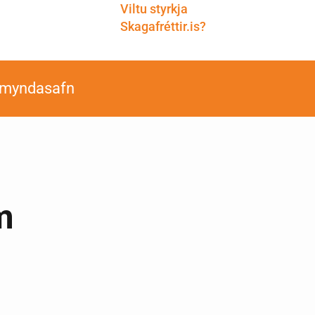
Viltu styrkja
Skagafréttir.is?
smyndasafn
m