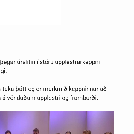
egar úrslitin í stóru upplestrarkeppni
rgi.
m taka þátt og er markmið keppninnar
að
 á vönduðum upplestri og framburði.