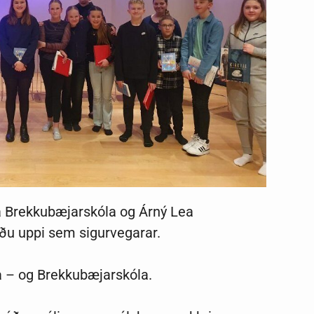
rá Brekkubæjarskóla og Árný Lea
óðu uppi sem sigurvegarar.
da – og Brekkubæjarskóla.