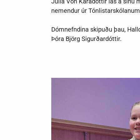
Julia Von Káradóttir las á sínu
nemendur úr Tónlistarskólanum s
Dómnefndina skipuðu þau, Halld
Þóra Björg Sigurðardóttir.