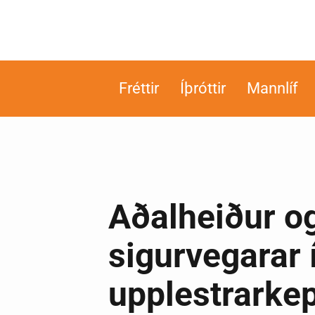
Fréttir
Íþróttir
Mannlíf
Aðalheiður o
sigurvegarar 
upplestrarke