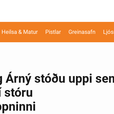
Heilsa & Matur
Pistlar
Greinasafn
Ljó
g Árný stóðu uppi se
í stóru
ppninni