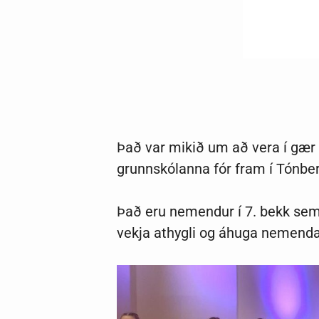
Það var mikið um að vera í gær þ
grunnskólanna fór fram í Tónbe
Það eru nemendur í 7. bekk se
vekja athygli og áhuga nemenda