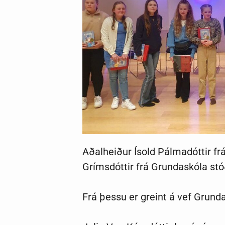
Aðalheiður Ísold Pálmadóttir f
Grímsdóttir frá Grundaskóla st
Frá þessu er greint á vef Grun