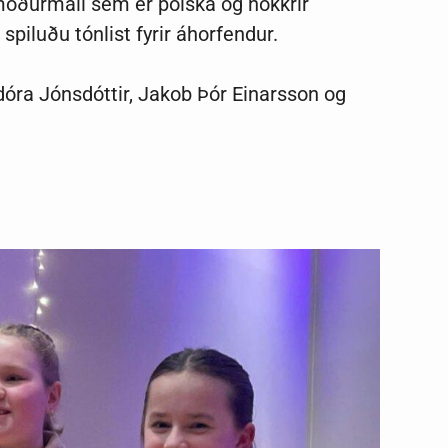
 móðurmáli sem er pólska og nokkrir
piluðu tónlist fyrir áhorfendur.
óra Jónsdóttir, Jakob Þór Einarsson og