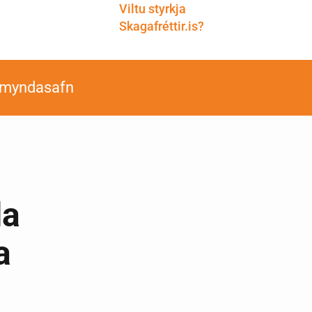
Viltu styrkja
Skagafréttir.is?
smyndasafn
da
a