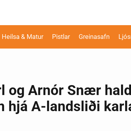
Heilsa & Matur
Pistlar
Greinasafn
Ljó
l og Arnór Snær hal
 hjá A-landsliði karl