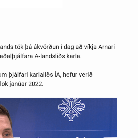
nds tók þá ákvörðun í dag að víkja Arnari
aðalþjálfara A-landsliðs karla.
 þjálfari karlaliðs ÍA, hefur verið
í lok janúar 2022.