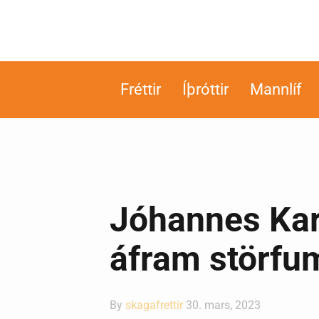
Fréttir
Íþróttir
Mannlíf
Jóhannes Kar
áfram störfum
By
skagafrettir
30. mars, 2023