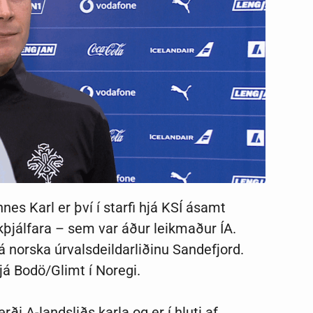
es Karl er því í starfi hjá KSÍ ásamt
jálfara – sem var áður leikmaður ÍA.
já norska úrvalsdeildarliðinu Sandefjord.
hjá Bodö/Glimt í Noregi.
ði A-landsliðs karla og er í hluti af