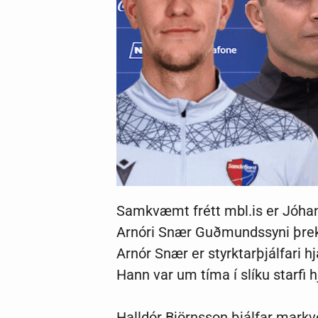
Samkvæmt frétt mbl.is er Jóhann
Arnóri Snær Guðmundssyni þrekþ
Arnór Snær er styrktarþjálfari h
Hann var um tíma í slíku starfi 
Halldór Björnsson þjálfar markver