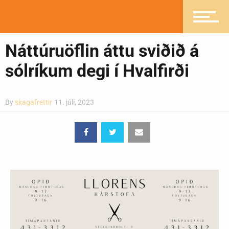
Pistlar
Náttúruöflin áttu sviðið á
sólríkum degi í Hvalfirði
Greinasafn
By
skagafrettir
11. júlí, 2023
Ljósmyndasafn