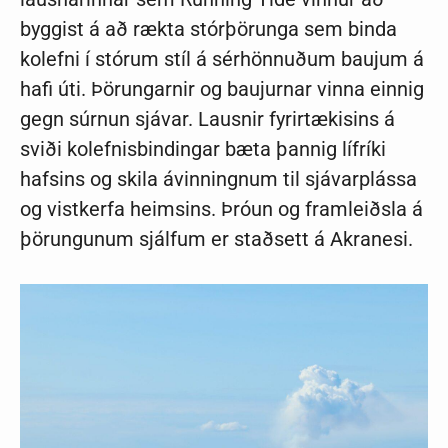
byggist á að rækta stórþörunga sem binda
kolefni í stórum stíl á sérhönnuðum baujum á
hafi úti. Þörungarnir og baujurnar vinna einnig
gegn súrnun sjávar. Lausnir fyrirtækisins á
sviði kolefnisbindingar bæta þannig lífríki
hafsins og skila ávinningnum til sjávarplássa
og vistkerfa heimsins. Þróun og framleiðsla á
þörungunum sjálfum er staðsett á Akranesi.