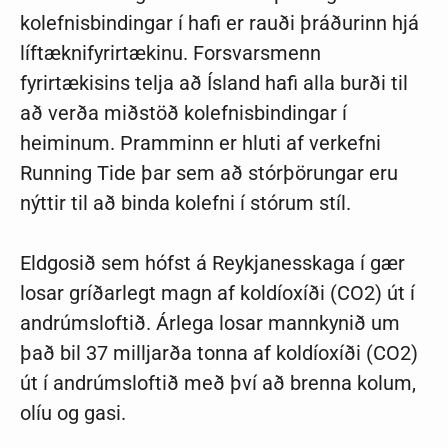
kolefnisbindingar í hafi er rauði þráðurinn hjá
líftæknifyrirtækinu. Forsvarsmenn
fyrirtækisins telja að Ísland hafi alla burði til
að verða miðstöð kolefnisbindingar í
heiminum. Pramminn er hluti af verkefni
Running Tide þar sem að stórþörungar eru
nýttir til að binda kolefni í stórum stíl.
Eldgosið sem hófst á Reykjanesskaga í gær
losar gríðarlegt magn af koldí­oxíði (CO2) út í
and­rúms­loftið. Árlega losar mann­kynið um
það bil 37 millj­arða tonna af koldí­oxíði (CO2)
út í and­rúms­loftið með því að brenna kol­um,
olíu og gasi.