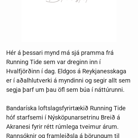
Hér á þessari mynd má sjá pramma frá
Running Tide sem var dreginn inn í
Hvalfjörðinn í dag. Eldgos á Reykjanesskaga
er í aðalhlutverki á myndinni og segir allt sem
segja þarf um þau öfl sem búa í náttúrunni.
Bandaríska loftslagsfyrirtækið Running Tide
hóf starfsemi í Nýsköpunarsetrinu Breið á
Akranesi fyrir rétt rúmlega tveimur árum.
Rannsóknir og framleiðsla á þörungum til