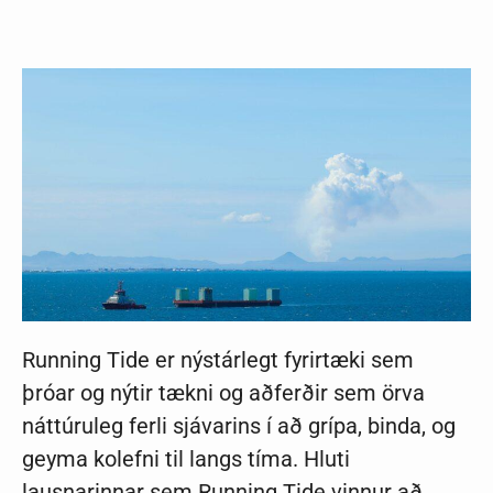
Running Tide er nýstárlegt fyrirtæki sem
þróar og nýtir tækni og aðferðir sem örva
náttúruleg ferli sjávarins í að grípa, binda, og
geyma kolefni til langs tíma. Hluti
lausnarinnar sem Running Tide vinnur að