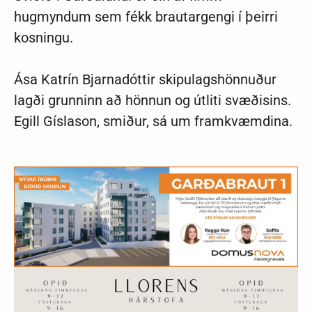
hugmyndum sem fékk brautargengi í þeirri
kosningu.
Ása Katrín Bjarnadóttir skipulagshönnuður
lagði grunninn að hönnun og útliti svæðisins.
Egill Gíslason, smiður, sá um framkvæmdina.