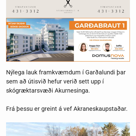
Nýlega lauk framkvæmdum í Garðalundi þar
sem að útisvið hefur verið sett upp í
skógræktarsvæði Akurnesinga.
Frá þessu er greint á vef Akraneskaupstaðar.