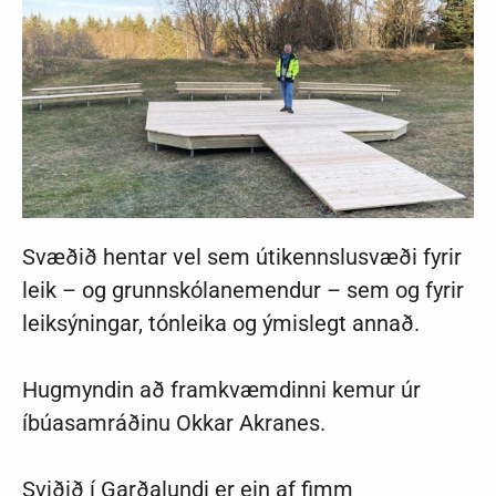
Svæðið hentar vel sem útikennslusvæði fyrir
leik – og grunnskólanemendur – sem og fyrir
leiksýningar, tónleika og ýmislegt annað.
Hugmyndin að framkvæmdinni kemur úr
íbúasamráðinu Okkar Akranes.
Sviðið í Garðalundi er ein af fimm