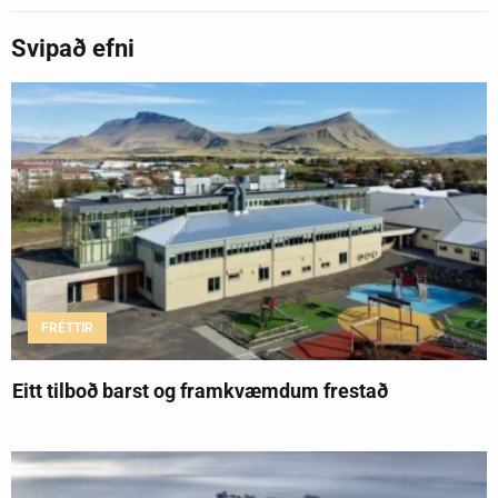
Svipað efni
FRÉTTIR
Eitt tilboð barst og framkvæmdum frestað