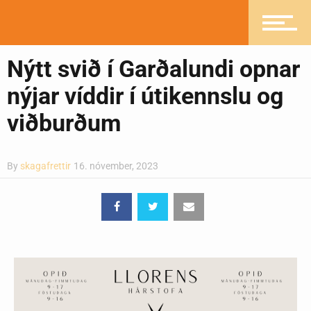
Heilsueflandi samfélag
Nýtt svið í Garðalundi opnar
Pistlar
nýjar víddir í útikennslu og
viðburðum
Greinasafn
By
skagafrettir
16. nóvember, 2023
Ljósmyndasafn