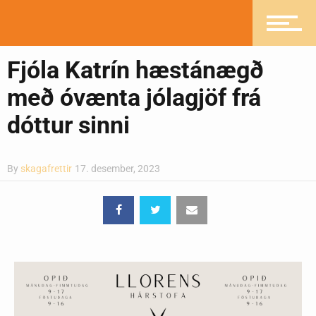
Pistlar
Fjóla Katrín hæstánægð
Greinasafn
með óvænta jólagjöf frá
dóttur sinni
Ljósmyndasafn
By
skagafrettir
17. desember, 2023