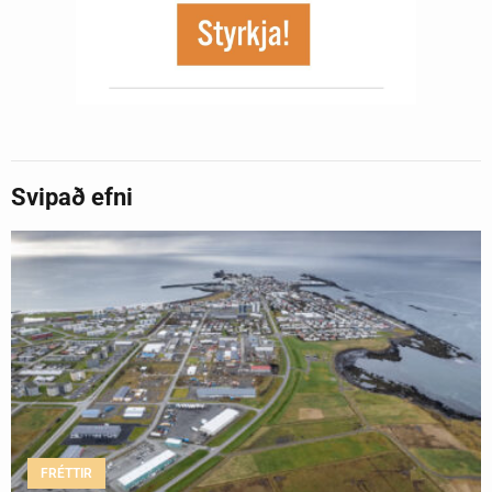
Svipað efni
FRÉTTIR