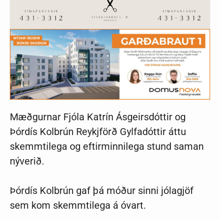
Mæðgurnar Fjóla Katrín Ás­geirs­dótt­ir og
Þórdís Kolbrún Reykjförð Gylfadóttir áttu
skemmtilega og eftirminnilega stund saman
nýverið.
Þórdís
Kolbrún gaf þá móður sinni jólagjöf
sem kom skemmtilega á óvart.