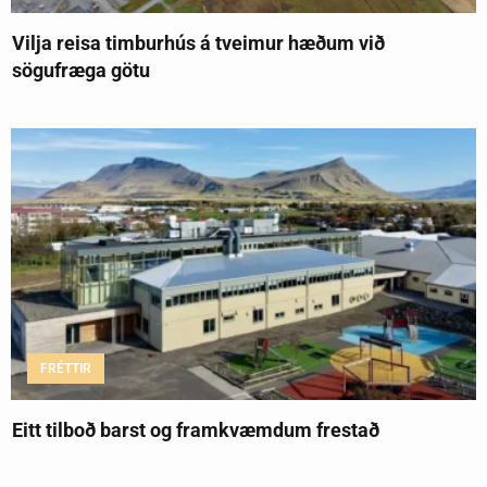
Vilja reisa timburhús á tveimur hæðum við
sögufræga götu
FRÉTTIR
Eitt tilboð barst og framkvæmdum frestað