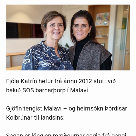
Fjóla Katrín hefur frá árinu 2012 stutt við
bakið SOS barnarþorp í Malaví.
Gjöfin tengist Malaví – og heimsókn Þórdísar
Kolbrúnar til landsins.
Sagan er löng en mæðgurnar segja frá gangi