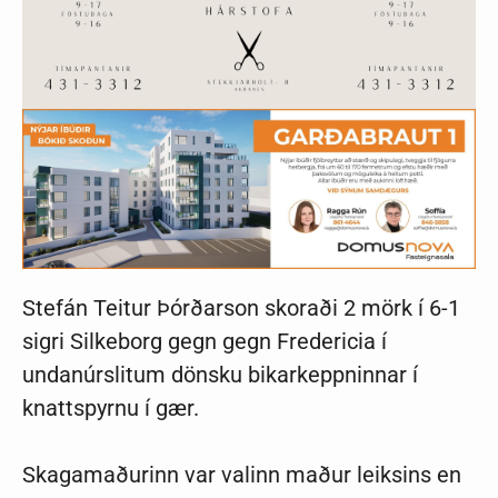
Stefán Teitur Þórðarson skoraði 2 mörk í 6-1
sigri Silkeborg gegn gegn Fredericia í
undanúrslitum dönsku bikarkeppninnar í
knattspyrnu í gær.
Skagamaðurinn var valinn maður leiksins en