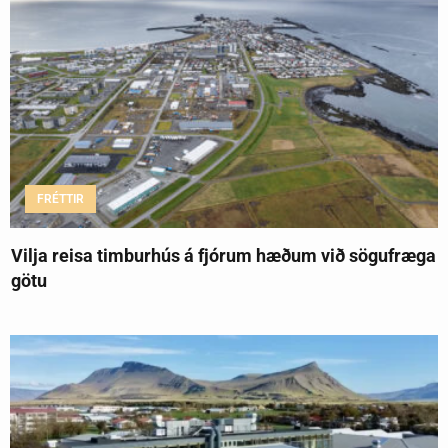
FRÉTTIR
Vilja reisa timburhús á fjórum hæðum við sögufræga
götu