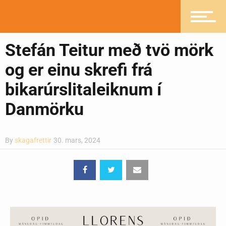
Pistlar
Stefán Teitur með tvö mörk
og er einu skrefi frá
bikarúrslitaleiknum í
Greinasafn
Danmörku
Ljósmyndasafn
By
skagafrettir
30. mars, 2024