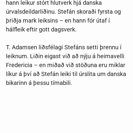
hann leikur stórt hlutverk hjá danska
úrvalsdeildarliðinu. Stefán skoraði fyrsta og
þriðja mark leiksins – en hann fór útaf í
hálfleik eftir gott dagsverk.
T. Adamsen liðsfélagi Stefáns setti þrennu í
leiknum. Liðin eigast við að nýju á heimavelli
Fredericia – en miðað við stöðuna eru miklar
líkur á því að Stefán leiki til úrslita um danska
bikarinn á þessu tímabili.