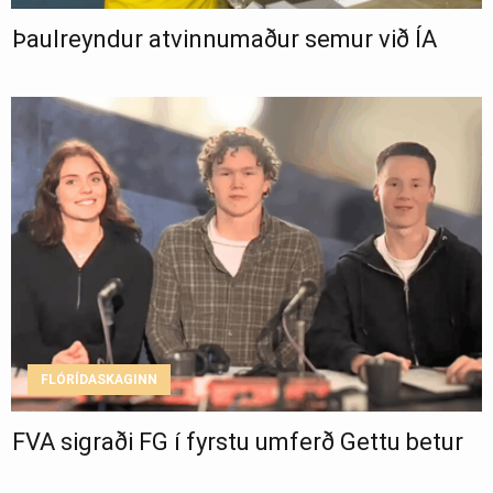
Þaulreyndur atvinnumaður semur við ÍA
FLÓRÍDASKAGINN
FVA sigraði FG í fyrstu umferð Gettu betur