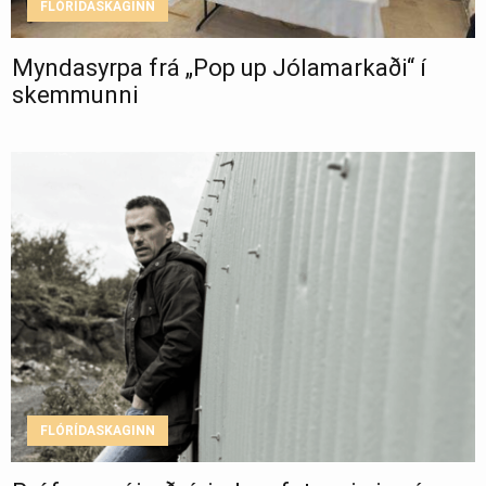
FLÓRÍDASKAGINN
Myndasyrpa frá „Pop up Jólamarkaði“ í
skemmunni
FLÓRÍDASKAGINN