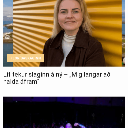
FLÓRÍDASKAGINN
Líf tekur slaginn á ný – „Mig langar að
halda áfram“