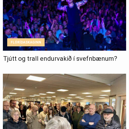
FLÓRÍDASKAGINN
Tjútt og trall endurvakið í svefnbænum?