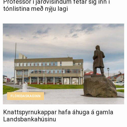
Prófessor í jarðvísindum fetar sig inn í
tónlistina með nýju lagi
FLÓRÍDASKAGINN
Knattspyrnukappar hafa áhuga á gamla
Landsbankahúsinu