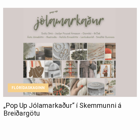
FLÓRÍDASKAGINN
„Pop Up Jólamarkaður“ í Skemmunni á
Breiðargötu