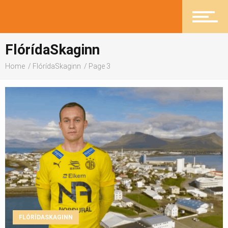
Heilsueflandi samfélag
FlórídaSkaginn
Home
FlórídaSkaginn
Page 3
Pistlar
Greinasafn
Ljósmyndasafn
FLÓRÍDASKAGINN