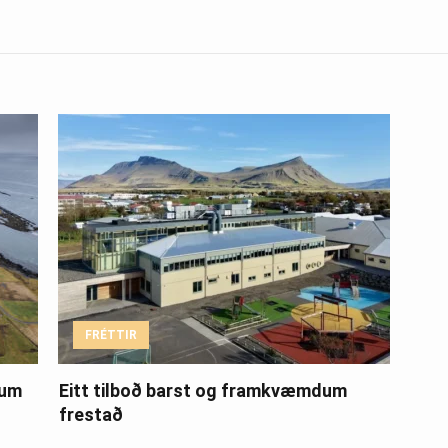
FRÉTTIR
ðum
Eitt tilboð barst og framkvæmdum
frestað