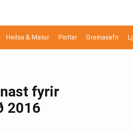
Heilsa & Matur
Pistlar
Greinasafn
L
ast fyrir
ð 2016