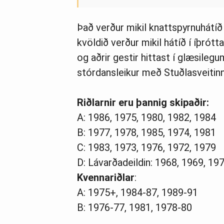
Það verður mikil knattspyrnuhátí
kvöldið verður mikil hátíð í íþró
og aðrir gestir hittast í glæsileg
stórdansleikur með Stuðlasveitin
Riðlarnir eru þannig skipaðir:
A: 1986, 1975, 1980, 1982, 1984
B: 1977, 1978, 1985, 1974, 1981
C: 1983, 1973, 1976, 1972, 1979
D: Lávarðadeildin: 1968, 1969, 19
Kvennariðlar
:
A: 1975+, 1984-87, 1989-91
B: 1976-77, 1981, 1978-80