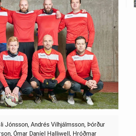
Gísli Jónsson, Andrés Vilhjálmsson, Þórður
arson, Ómar Daníel Halliwell, Hróðmar