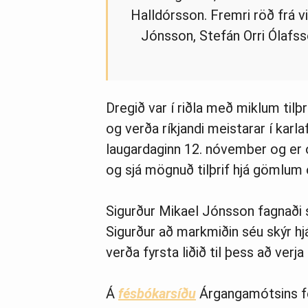
Halldórsson. Fremri röð frá vi
Jónsson, Stefán Orri Ólafss
Dregið var í riðla með miklum til
og verða ríkjandi meistarar í karlaf
laugardaginn 12. nóvember og e
og sjá mögnuð tilþrif hjá gömlu
Sigurður Mikael Jónsson fagnaði s
Sigurður að markmiðin séu skýr hjá 
verða fyrsta liðið til þess að verja t
Á
fésbókarsíðu
Árgangamótsins f