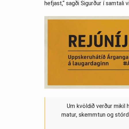
hefjast,“ sagði Sigurður í samtali v
Um kvöldið verður mikil h
matur, skemmtun og stórda