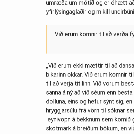
umræða um mótið og er óhætt að
yfirlýsingaglaðir og mikill undirbú
Við erum komnir til að verða fy
„Við erum ekki mættir til að dans
bikarinn okkar. Við erum komnir ti
til að verja titilinn. Við vorum bes
sanna á ný að við séum enn besta l
dolluna, eins og hefur sýnt sig, 
hryggjarsúlu frá vörn til sóknar 
leynivopn á bekknum sem komið ge
skotmark á breiðum bökum, en við