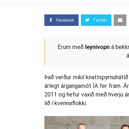
Facebook
Twitter
Erum með
leynivopn
á bekkn
Það verður mikil knattspyrnuhátíð
árlegt árgangamót ÍA fer fram. Á
2011 og hefur vaxið með hverju árin
lið í kvennaflokki.