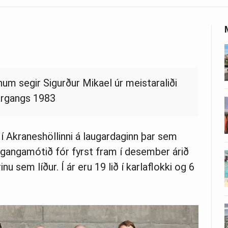
um segir Sigurður Mikael úr meistaraliði
árgangs 1983
 í Akraneshöllinni á laugardaginn þar sem
rgangamótið fór fyrst fram í desember árið
u sem líður. Í ár eru 19 lið í karlaflokki og 6