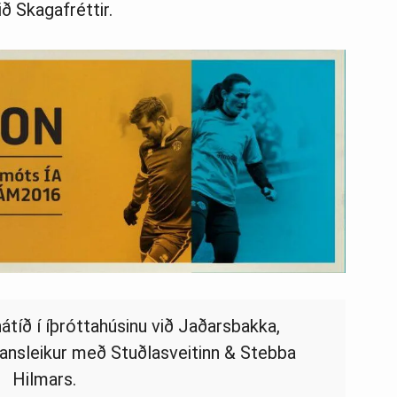
ið Skagafréttir.
átíð í íþróttahúsinu við Jaðarsbakka,
nsleikur með Stuðlasveitinn & Stebba
Hilmars.