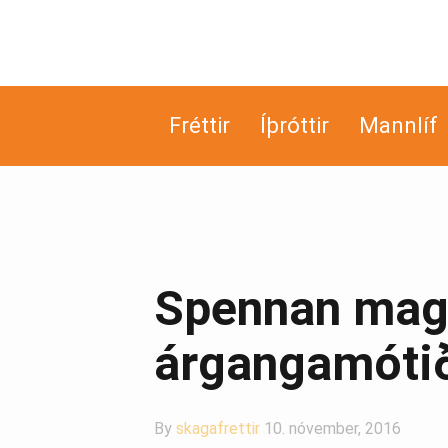
Fréttir
Íþróttir
Mannlíf
Spennan magn
árgangamóti
By
skagafrettir
10. nóvember, 2016