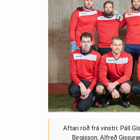
Aftari röð frá vinstri: Páll 
Birgisson, Alfreð Gissur