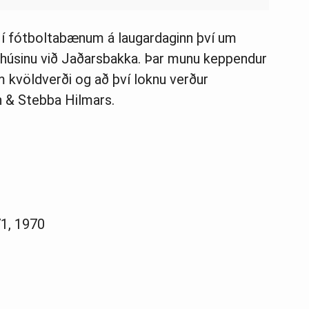
ð í fótboltabænum á laugardaginn því um
ttahúsinu við Jaðarsbakka. Þar munu keppendur
um kvöldverði og að því loknu verður
n & Stebba Hilmars.
71, 1970