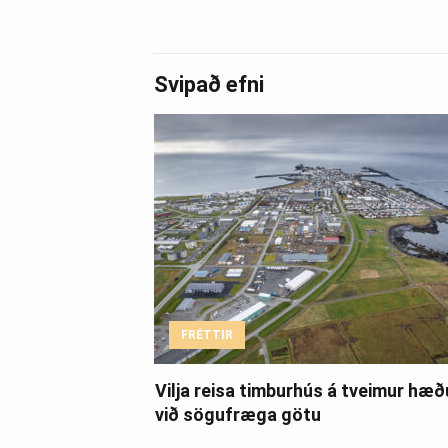
Svipað efni
FRÉTTIR
Vilja reisa timburhús á tveimur hæ
við sögufræga götu