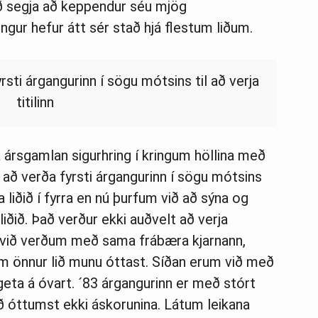
 segja að keppendur séu mjög
ningur hefur átt sér stað hjá flestum liðum.
rsti árgangurinn í sögu mótsins til að verja
titilinn
a ársgamlan sigurhring í kringum höllina með
l að verða fyrsti árgangurinn í sögu mótsins
ta liðið í fyrra en nú þurfum við að sýna og
iðið. Það verður ekki auðvelt að verja
en við verðum með sama frábæra kjarnann,
sem önnur lið munu óttast. Síðan erum við með
ta á óvart. ´83 árgangurinn er með stórt
 óttumst ekki áskorunina. Látum leikana