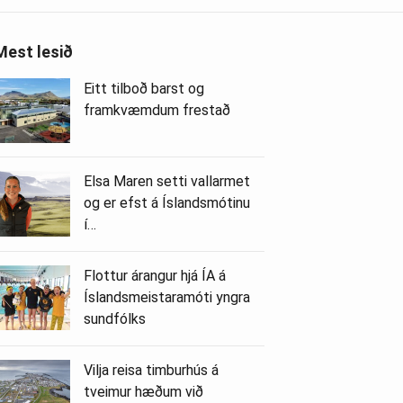
Mest lesið
Eitt tilboð barst og
framkvæmdum frestað
Elsa Maren setti vallarmet
og er efst á Íslandsmótinu
í…
Flottur árangur hjá ÍA á
Íslandsmeistaramóti yngra
sundfólks
Vilja reisa timburhús á
tveimur hæðum við