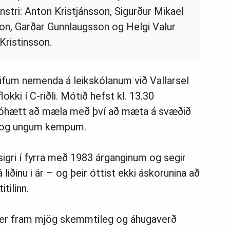
nstri: Anton Kristjánsson, Sigurður Mikael
on, Garðar Gunnlaugsson og Helgi Valur
Kristinsson.
þrifum nemenda á leikskólanum við Vallarsel
lokki í C-riðli. Mótið hefst kl. 13.30
r óhætt að mæla með því að mæta á svæðið
m og ungum kempum.
igri í fyrra með 1983 árganginum og segir
liðinu i ár – og þeir óttist ekki áskorunina að
itilinn.
er fram mjög skemmtileg og áhugaverð