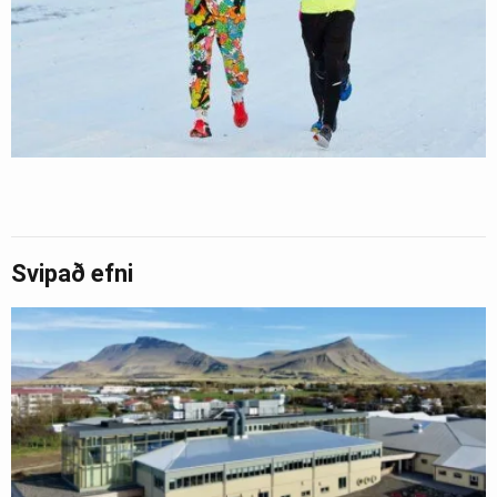
Svipað efni