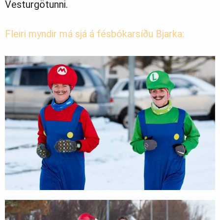
Vesturgötunni.
Fleiri myndir má sjá á fésbókarsíðu Bjarka: