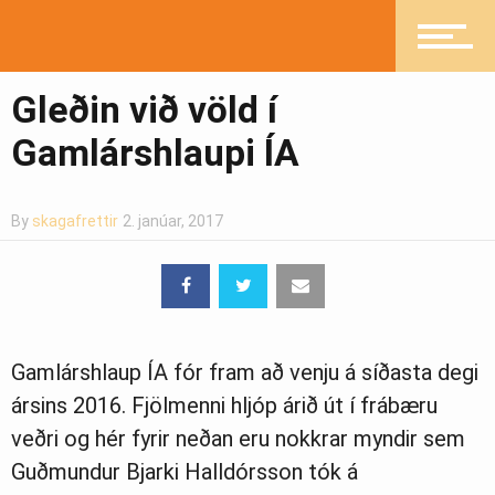
Heilsueflandi samfélag
Gleðin við völd í
Gamlárshlaupi ÍA
Pistlar
By
skagafrettir
2. janúar, 2017
Greinasafn
Ljósmyndasafn
Gamlárshlaup ÍA fór fram að venju á síðasta degi
ársins 2016. Fjölmenni hljóp árið út í frábæru
veðri og hér fyrir neðan eru nokkrar myndir sem
Guðmundur Bjarki Halldórsson tók á