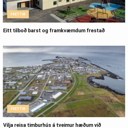
FRÉTTIR
Eitt tilboð barst og framkvæmdum frestað
FRÉTTIR
Vilja reisa timburhús á tveimur hæðum við