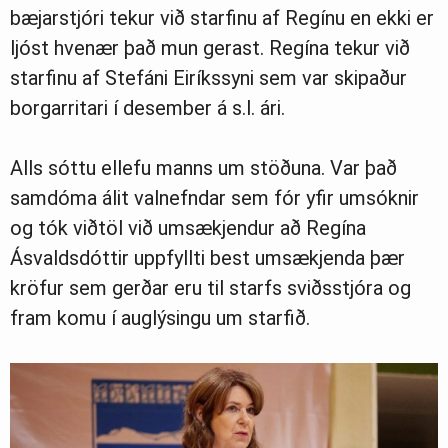
bæjarstjóri tekur við starfinu af Regínu en ekki er
ljóst hvenær það mun gerast. Regína tekur við
Ljósmyndasafn
starfinu af Stefáni Eiríkssyni sem var skipaður
borgarritari í desember á s.l. ári.
Alls sóttu ellefu manns um stöðuna. Var það
samdóma álit valnefndar sem fór yfir umsóknir
og tók viðtöl við umsækjendur að Regína
Ásvaldsdóttir uppfyllti best umsækjenda þær
kröfur sem gerðar eru til starfs sviðsstjóra og
fram komu í auglýsingu um starfið.