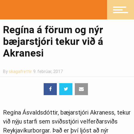
Íþróttir
Regína á förum og nýr
bæjarstjóri tekur við á
Mannlíf
Akranesi
By
skagafrettir
9. febrúar, 2017
Heilsueflandi samfélag
Pistlar
Regína Ásvaldsdóttir, bæjarstjóri Akraness, tekur
við nýju starfi sem sviðsstjóri velferðarsviðs
Greinasafn
Reykjavíkurborgar. Það er því ljóst að nýr