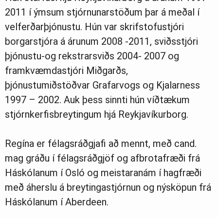
2011 í ýmsum stjórnunarstöðum þar á meðal í
velferðarþjónustu. Hún var skrifstofustjóri
borgarstjóra á árunum 2008 -2011, sviðsstjóri
þjónustu-og rekstrarsviðs 2004- 2007 og
framkvæmdastjóri Miðgarðs,
þjónustumiðstöðvar Grafarvogs og Kjalarness
1997 – 2002. Auk þess sinnti hún víðtækum
stjórnkerfisbreytingum hjá Reykjavíkurborg.
Regína er félagsráðgjafi að mennt, með cand.
mag gráðu í félagsráðgjöf og afbrotafræði frá
Háskólanum í Osló og meistaranám í hagfræði
með áherslu á breytingastjórnun og nýsköpun frá
Háskólanum í Aberdeen.