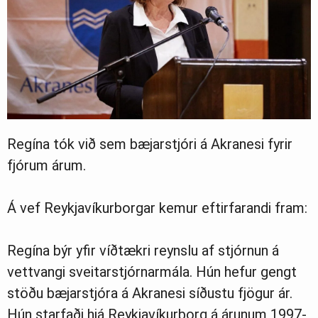
Regína tók við sem bæjarstjóri á Akranesi fyrir
fjórum árum.
Á vef Reykjavíkurborgar kemur eftirfarandi fram:
Regína býr yfir víðtækri reynslu af stjórnun á
vettvangi sveitarstjórnarmála. Hún hefur gengt
stöðu bæjarstjóra á Akranesi síðustu fjögur ár.
Hún starfaði hjá Reykjavíkurborg á árunum 1997-