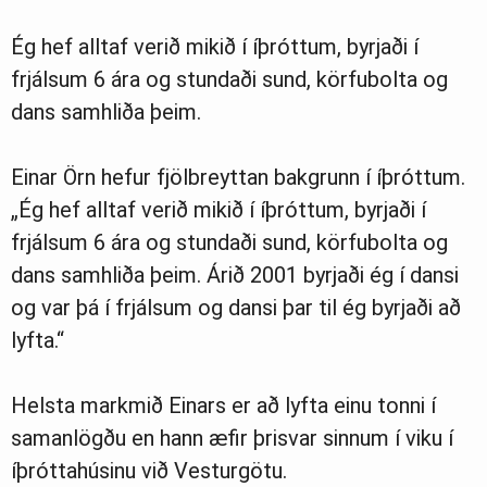
Ég hef alltaf verið mikið í íþróttum, byrjaði í
frjálsum 6 ára og stundaði sund, körfubolta og
dans samhliða þeim.
Einar Örn hefur fjölbreyttan bakgrunn í íþróttum.
„Ég hef alltaf verið mikið í íþróttum, byrjaði í
frjálsum 6 ára og stundaði sund, körfubolta og
dans samhliða þeim. Árið 2001 byrjaði ég í dansi
og var þá í frjálsum og dansi þar til ég byrjaði að
lyfta.“
Helsta markmið Einars er að lyfta einu tonni í
samanlögðu en hann æfir þrisvar sinnum í viku í
íþróttahúsinu við Vesturgötu.