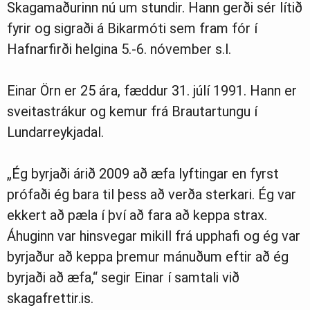
Skagamaðurinn nú um stundir. Hann gerði sér lítið
fyrir og sigraði á Bikarmóti sem fram fór í
Hafnarfirði helgina 5.-6. nóvember s.l.
Einar Örn er 25 ára, fæddur 31. júlí 1991. Hann er
sveitastrákur og kemur frá Brautartungu í
Lundarreykjadal.
„Ég byrjaði árið 2009 að æfa lyftingar en fyrst
prófaði ég bara til þess að verða sterkari. Ég var
ekkert að pæla í því að fara að keppa strax.
Áhuginn var hinsvegar mikill frá upphafi og ég var
byrjaður að keppa þremur mánuðum eftir að ég
byrjaði að æfa,“ segir Einar í samtali við
skagafrettir.is.