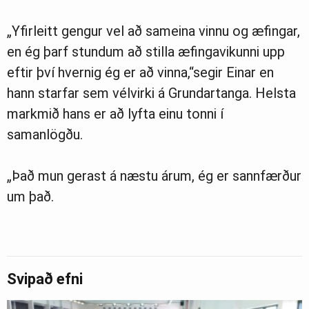
„Yfirleitt gengur vel að sameina vinnu og æfingar,
en ég þarf stundum að stilla æfingavikunni upp
eftir því hvernig ég er að vinna,“segir Einar en
hann starfar sem vélvirki á Grundartanga. Helsta
markmið hans er að lyfta einu tonni í
samanlögðu.
„Það mun gerast á næstu árum, ég er sannfærður
um það.
Svipað efni