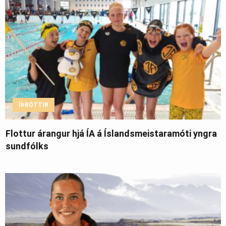
ÍÞRÓTTIR
Flottur árangur hjá ÍA á Íslandsmeistaramóti yngra
sundfólks