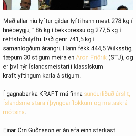
Með allar níu lyftur gildar lyfti hann mest 278 kg í
hnébeygju, 186 kg í bekkpressu og 277,5 kg í
réttstöðulyftu. Það gerir 741,5 kg í
samanlögðum árangri. Hann fékk 444,5 Wilksstig,
tæpum 30 stigum meira en
Aron Friðrik
(STJ), og
er því nýr Íslandsmeistari í klassískum
kraftlyftingum karla á stigum.
Í gagnabanka KRAFT má finna
sundurliðuð úrslit,
Íslandsmeistara í þyngdarflokkum og metaskrá
mótsins
.
Einar Örn Guðnason er án efa einn sterkasti