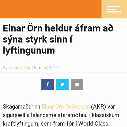
Mannlíf
Einar Örn heldur áfram að
Heilsueflandi samfélag
sýna styrk sinn í
lyftingunum
Pistlar
By
skagafrettir
26. mars, 2017
Greinasafn
Skagamaðurinn
Einar Örn Guðnason
(AKR) var
Ljósmyndasafn
sigursæll á Íslandsmeistaramótinu í klassískum
kraftlyftingum, sem fram fór í World Class