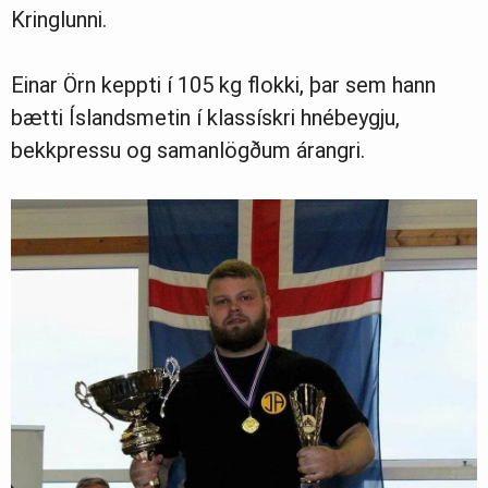
Kringlunni.
Einar Örn keppti í 105 kg flokki, þar sem hann
bætti Íslandsmetin í klassískri hnébeygju,
bekkpressu og samanlögðum árangri.