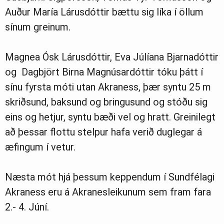
Auður María Lárusdóttir bættu sig líka í öllum
sínum greinum.
Magnea Ósk Lárusdóttir, Eva Júlíana Bjarnadóttir
og Dagbjört Birna Magnúsardóttir tóku þátt í
sínu fyrsta móti utan Akraness, þær syntu 25 m
skriðsund, baksund og bringusund og stóðu sig
eins og hetjur, syntu bæði vel og hratt. Greinilegt
að þessar flottu stelpur hafa verið duglegar á
æfingum í vetur.
Næsta mót hjá þessum keppendum í Sundfélagi
Akraness eru á Akranesleikunum sem fram fara
2.- 4. Júní.