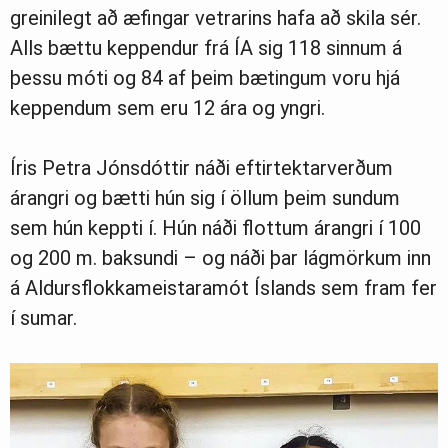
greinilegt að æfingar vetrarins hafa að skila sér.
Alls bættu keppendur frá ÍA sig 118 sinnum á
þessu móti og 84 af þeim bætingum voru hjá
keppendum sem eru 12 ára og yngri.
Íris Petra Jónsdóttir náði eftirtektarverðum
árangri og bætti hún sig í öllum þeim sundum
sem hún keppti í. Hún náði flottum árangri í 100
og 200 m. baksundi – og náði þar lágmörkum inn
á Aldursflokkameistaramót Íslands sem fram fer
í sumar.