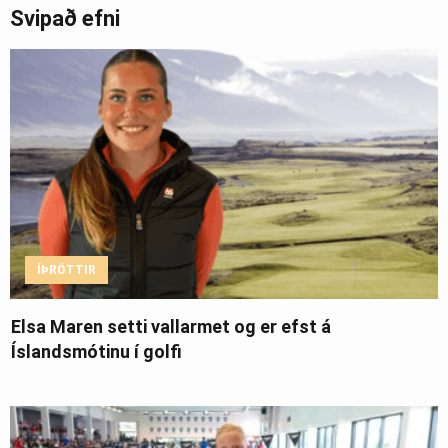
Svipað efni
ÍÞRÓTTIR
Elsa Maren setti vallarmet og er efst á
Íslandsmótinu í golfi