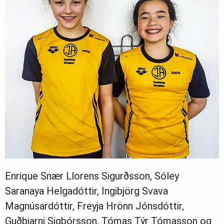
Enrique Snær Llorens Sigurðsson, Sóley
Saranaya Helgadóttir, Ingibjörg Svava
Magnúsardóttir, Freyja Hrönn Jónsdóttir,
Guðbjarni Sigþórsson, Tómas Týr Tómasson og