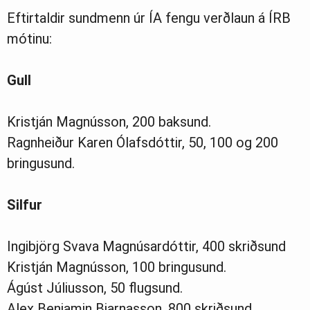
Eftirtaldir sundmenn úr ÍA fengu verðlaun á ÍRB
mótinu:
Gull
Kristján Magnússon, 200 baksund.
Ragnheiður Karen Ólafsdóttir, 50, 100 og 200
bringusund.
Silfur
Ingibjörg Svava Magnúsardóttir, 400 skriðsund
Kristján Magnússon, 100 bringusund.
Ágúst Júliusson, 50 flugsund.
Alex Benjamin Bjarnasson, 800 skriðsund.