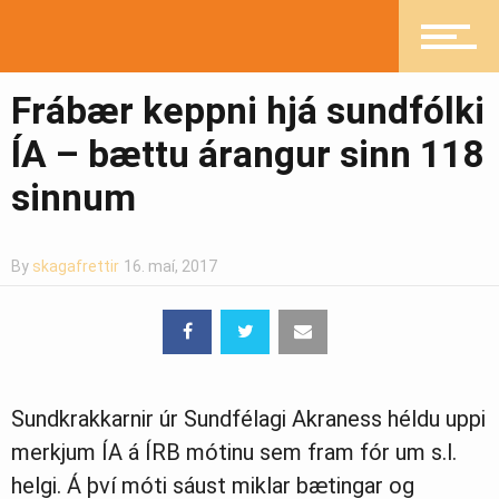
Heilsueflandi samfélag
Frábær keppni hjá sundfólki
ÍA – bættu árangur sinn 118
Pistlar
sinnum
By
skagafrettir
16. maí, 2017
Greinasafn
Ljósmyndasafn
Sundkrakkarnir úr Sundfélagi Akraness héldu uppi
merkjum ÍA á ÍRB mótinu sem fram fór um s.l.
helgi. Á því móti sáust miklar bætingar og