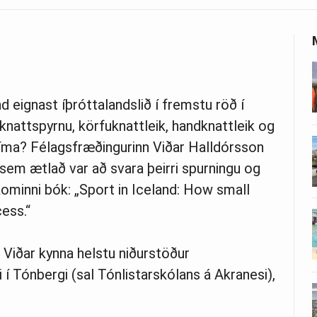
d eignast íþróttalandslið í fremstu röð í
nattspyrnu, körfuknattleik, handknattleik og
íma? Félagsfræðingurinn Viðar Halldórsson
 sem ætlað var að svara þeirri spurningu og
kominni bók: „Sport in Iceland: How small
ess.“
 Viðar kynna helstu niðurstöður
i í Tónbergi (sal Tónlistarskólans á Akranesi),