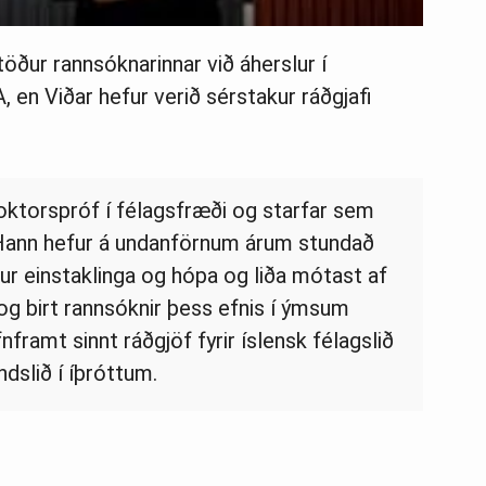
öður rannsóknarinnar við áherslur í
 en Viðar hefur verið sérstakur ráðgjafi
ktorspróf í félagsfræði og starfar sem
 Hann hefur á undanförnum árum stundað
gur einstaklinga og hópa og liða mótast af
og birt rannsóknir þess efnis í ýmsum
nframt sinnt ráðgjöf fyrir íslensk félagslið
ndslið í íþróttum.