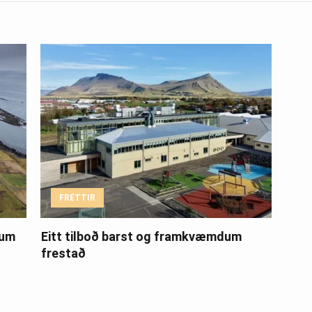
FRÉTTIR
ðum
Eitt tilboð barst og framkvæmdum
frestað