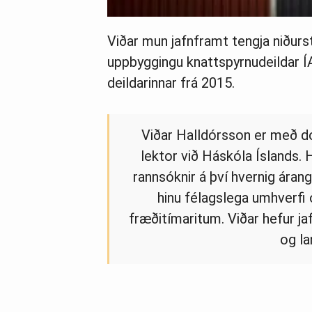
Viðar mun jafnframt tengja niðurst
uppbyggingu knattspyrnudeildar ÍA,
deildarinnar frá 2015.
Viðar Halldórsson er með do
lektor við Háskóla Íslands.
rannsóknir á því hvernig áran
hinu félagslega umhverfi 
fræðitímaritum. Viðar hefur jaf
og la