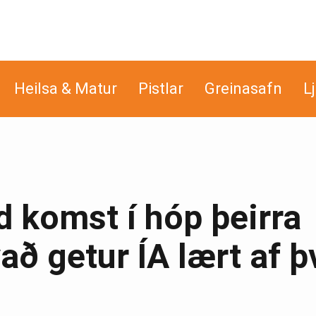
Heilsa & Matur
Pistlar
Greinasafn
L
d komst í hóp þeirra
að getur ÍA lært af þ