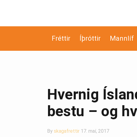
Fréttir
Íþróttir
Mannlíf
Hvernig Íslan
bestu – og hv
By
skagafrettir
17. maí, 2017