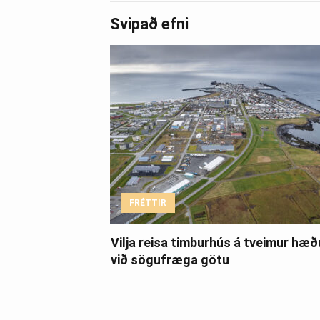
Svipað efni
FRÉTTIR
Vilja reisa timburhús á tveimur hæ
við sögufræga götu