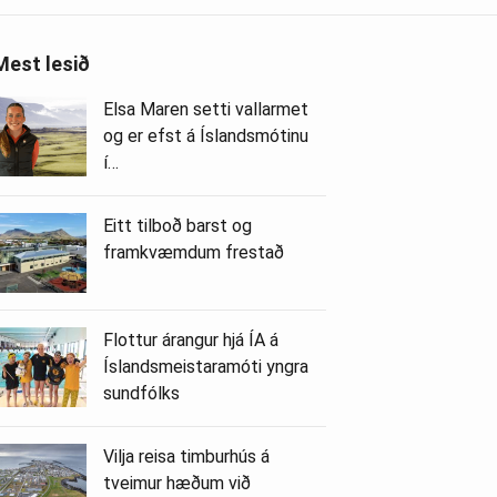
Mest lesið
Elsa Maren setti vallarmet
og er efst á Íslandsmótinu
í…
Eitt tilboð barst og
framkvæmdum frestað
Flottur árangur hjá ÍA á
Íslandsmeistaramóti yngra
sundfólks
Vilja reisa timburhús á
tveimur hæðum við