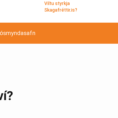
Viltu styrkja
Skagafréttir.is?
jósmyndasafn
ví?