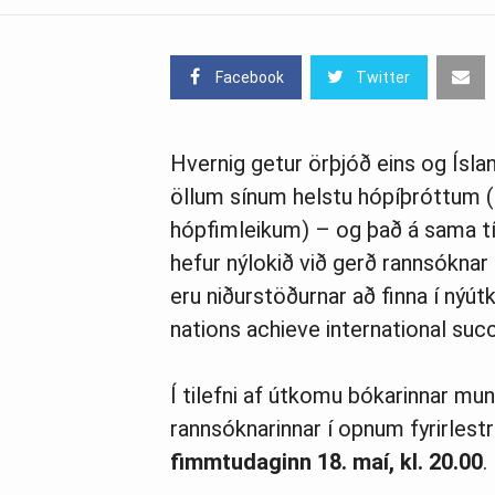
Facebook
Twitter
Hvernig getur örþjóð eins og Íslan
öllum sínum helstu hópíþróttum (k
hópfimleikum) – og það á sama t
hefur nýlokið við gerð rannsóknar
eru niðurstöðurnar að finna í nýút
nations achieve international succ
Í tilefni af útkomu bókarinnar mun
rannsóknarinnar í opnum fyrirlestr
fimmtudaginn 18. maí, kl. 20.00
.