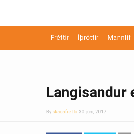
Fréttir
Íþróttir
Mannlíf
Langisandur er
By
skagafrettir
30. júní, 2017