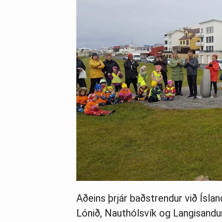
Aðeins þrjár baðstrendur við Íslan
Lónið, Nauthólsvík og Langisandu