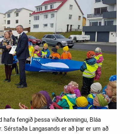
d hafa fengið þessa viðurkenningu, Bláa
r. Sérstaða Langasands er að þar er um að