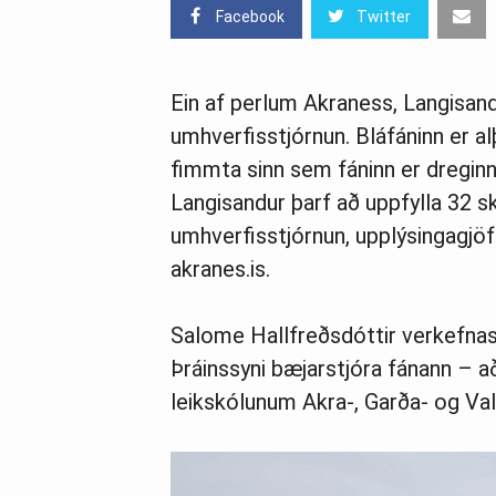
Facebook
Twitter
Ein af perlum Akraness, Langisan
umhverfisstjórnun. Bláfáninn er a
fimmta sinn sem fáninn er dreginn
Langisandur þarf að uppfylla 32 s
umhverfisstjórnun, upplýsingagjöf
akranes.is.
Salome Hallfreðsdóttir verkefnast
Þráinssyni bæjarstjóra fánann – a
leikskólunum Akra-, Garða- og Val