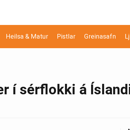
Heilsa & Matur
Pistlar
Greinasafn
L
 í sérflokki á Ísland