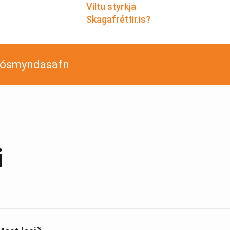
Viltu styrkja
Skagafréttir.is?
jósmyndasafn
i