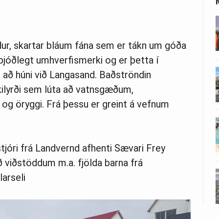
dur, skartar bláum fána sem er tákn um góða
lþjóðlegt umhverfismerki og er þetta í
 að húni við Langasand. Baðströndin
kilyrði sem lúta að vatnsgæðum,
 og öryggi. Frá þessu er greint á vefnum
jóri frá Landvernd afhenti Sævari Frey
ð viðstöddum m.a. fjölda barna frá
larseli