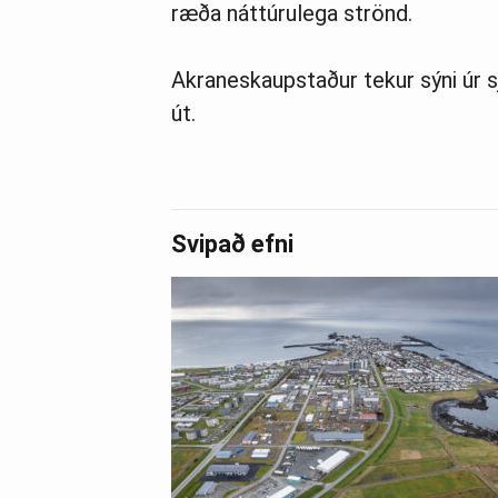
ræða náttúrulega strönd.
Akraneskaupstaður tekur sýni úr 
út.
Svipað efni