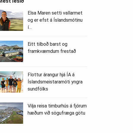
Mest lesið
Elsa Maren setti vallarmet
og er efst á Íslandsmótinu
í…
Eitt tilboð barst og
framkvæmdum frestað
Flottur árangur hjá ÍA á
Íslandsmeistaramóti yngra
sundfólks
Vilja reisa timburhús á fjórum
hæðum við sögufræga götu