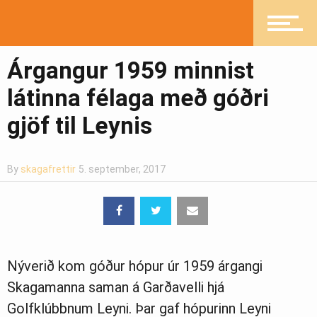
Fréttir
Árgangur 1959 minnist
látinna félaga með góðri
Íþróttir
gjöf til Leynis
Mannlíf
By
skagafrettir
5. september, 2017
Heilsueflandi samfélag
Nýverið kom góður hópur úr 1959 árgangi
Pistlar
Skagamanna saman á Garðavelli hjá
Golfklúbbnum Leyni. Þar gaf hópurinn Leyni