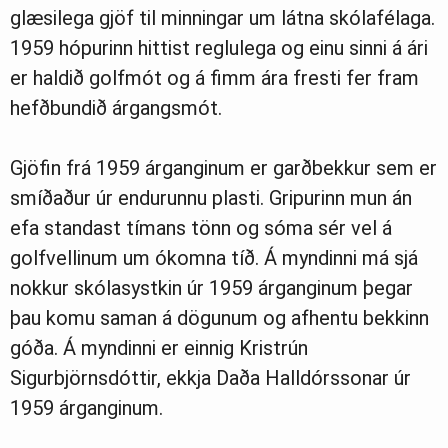
glæsilega gjöf til minningar um látna skólafélaga.
Greinasafn
1959 hópurinn hittist reglulega og einu sinni á ári
er haldið golfmót og á fimm ára fresti fer fram
hefðbundið árgangsmót.
Ljósmyndasafn
Gjöfin frá 1959 árganginum er garðbekkur sem er
smíðaður úr endurunnu plasti. Gripurinn mun án
efa standast tímans tönn og sóma sér vel á
golfvellinum um ókomna tíð. Á myndinni má sjá
nokkur skólasystkin úr 1959 árganginum þegar
þau komu saman á dögunum og afhentu bekkinn
góða. Á myndinni er einnig Kristrún
Sigurbjörnsdóttir, ekkja Daða Halldórssonar úr
1959 árganginum.