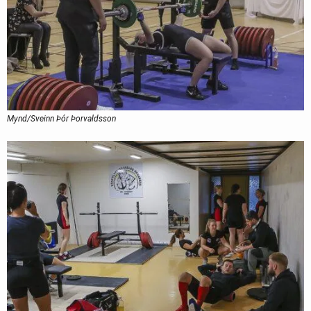
Mynd/Sveinn Þór Þorvaldsson