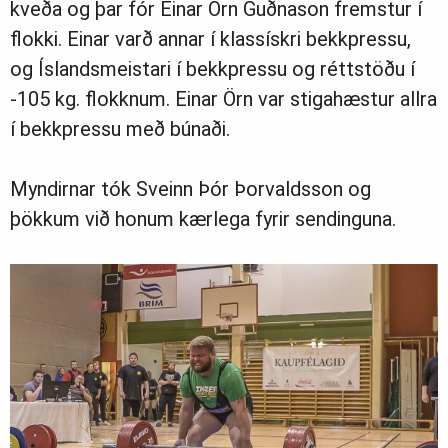
kveða og þar fór Einar Örn Guðnason fremstur í
flokki. Einar varð annar í klassískri bekkpressu,
og Íslandsmeistari í bekkpressu og réttstöðu í
-105 kg. flokknum. Einar Örn var stigahæstur allra
í bekkpressu með búnaði.
Myndirnar tók Sveinn Þór Þorvaldsson og
þökkum við honum kærlega fyrir sendinguna.