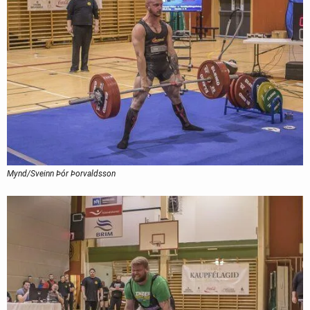
Mynd/Sveinn Þór Þorvaldsson