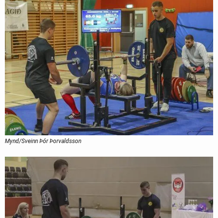
Mynd/Sveinn Þór Þorvaldsson