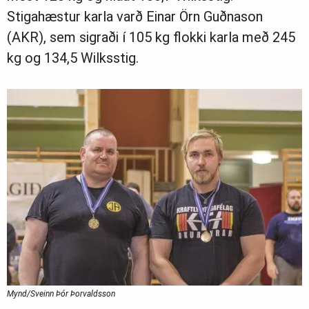
Stigahæstur karla varð Einar Örn Guðnason
(AKR), sem sigraði í 105 kg flokki karla með 245
kg og 134,5 Wilksstig.
Mynd/Sveinn Þór Þorvaldsson