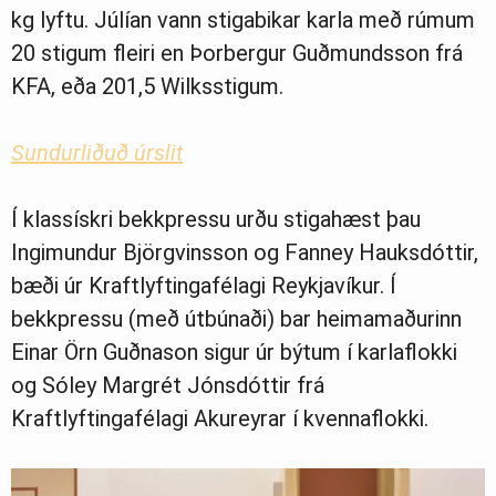
kg lyftu. Júlían vann stigabikar karla með rúmum
20 stigum fleiri en Þorbergur Guðmundsson frá
KFA, eða 201,5 Wilksstigum.
Sundurliðuð úrslit
Í klassískri bekkpressu urðu stigahæst þau
Ingimundur Björgvinsson og Fanney Hauksdóttir,
bæði úr Kraftlyftingafélagi Reykjavíkur. Í
bekkpressu (með útbúnaði) bar heimamaðurinn
Einar Örn Guðnason sigur úr býtum í karlaflokki
og Sóley Margrét Jónsdóttir frá
Kraftlyftingafélagi Akureyrar í kvennaflokki.