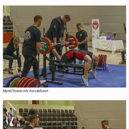
Mynd/Sveinn Þór Þorvaldsson