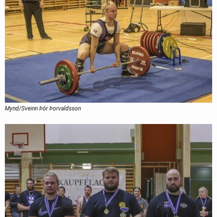
Mynd/Sveinn Þór Þorvaldsson