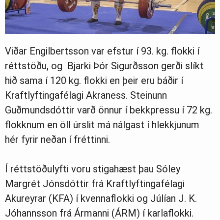
Viðar Engilbertsson var efstur í 93. kg. flokki í
réttstöðu, og Bjarki Þór Sigurðsson gerði slíkt
hið sama í 120 kg. flokki en þeir eru báðir í
Kraftlyftingafélagi Akraness. Steinunn
Guðmundsdóttir varð önnur í bekkpressu í 72 kg.
flokknum en öll úrslit má nálgast í hlekkjunum
hér fyrir neðan í fréttinni.
Í réttstöðulyfti voru stigahæst þau Sóley
Margrét Jónsdóttir frá Kraftlyftingafélagi
Akureyrar (KFA) í kvennaflokki og Júlían J. K.
Jóhannsson frá Ármanni (ÁRM) í karlaflokki.