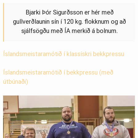
Bjarki Þór Sigurðsson er hér með
gullverðlaunin sín í 120 kg. flokknum og að
sjálfsögðu með ÍA merkið á bolnum.
Íslandsmeistaramótið í klassískri bekkpressu
Íslandsmeistaramótið í bekkpressu (með
útbúnaði)