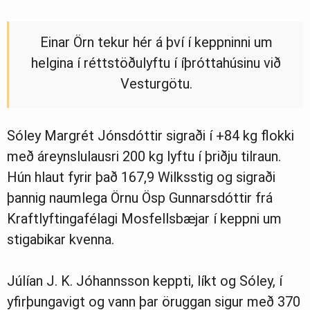
Einar Örn tekur hér á því í keppninni um
helgina í réttstöðulyftu í íþróttahúsinu við
Vesturgötu.
Sóley Margrét Jónsdóttir sigraði í +84 kg flokki
með áreynslulausri 200 kg lyftu í þriðju tilraun.
Hún hlaut fyrir það 167,9 Wilksstig og sigraði
þannig naumlega Örnu Ösp Gunnarsdóttir frá
Kraftlyftingafélagi Mosfellsbæjar í keppni um
stigabikar kvenna.
Júlían J. K. Jóhannsson keppti, líkt og Sóley, í
yfirþungavigt og vann þar öruggan sigur með 370