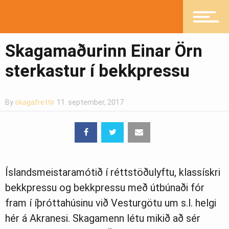
Skagamaðurinn Einar Örn
sterkastur í bekkpressu
By
skagafrettir
11. september, 2017
Íslandsmeistaramótið í réttstöðulyftu, klassískri
bekkpressu og bekkpressu með útbúnaði fór
fram í íþróttahúsinu við Vesturgötu um s.l. helgi
hér á Akranesi. Skagamenn létu mikið að sér