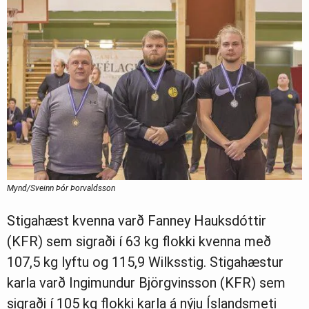
Mynd/Sveinn Þór Þorvaldsson
Stigahæst kvenna varð Fanney Hauksdóttir
(KFR) sem sigraði í 63 kg flokki kvenna með
107,5 kg lyftu og 115,9 Wilksstig. Stigahæstur
karla varð Ingimundur Björgvinsson (KFR) sem
sigraði í 105 kg flokki karla á nýju Íslandsmeti