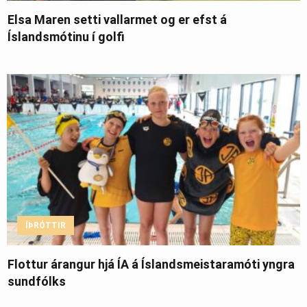
Elsa Maren setti vallarmet og er efst á
Íslandsmótinu í golfi
ÍÞRÓTTIR
Flottur árangur hjá ÍA á Íslandsmeistaramóti yngra
sundfólks