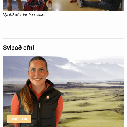
Mynd/Sveinn Þór Þorvaldsson
Svipað efni
ÍÞRÓTTIR