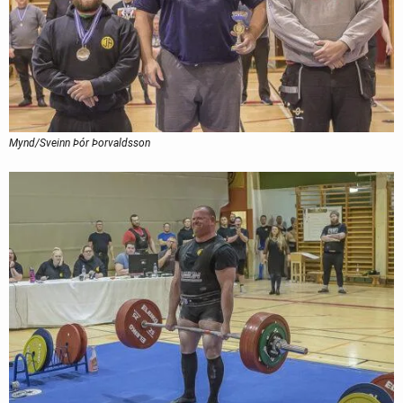
Mynd/Sveinn Þór Þorvaldsson