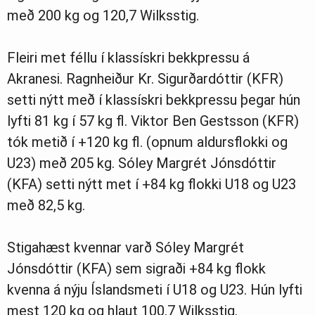
með 200 kg og 120,7 Wilksstig.
Fleiri met féllu í klassískri bekkpressu á
Akranesi. Ragnheiður Kr. Sigurðardóttir (KFR)
setti nýtt með í klassískri bekkpressu þegar hún
lyfti 81 kg í 57 kg fl. Viktor Ben Gestsson (KFR)
tók metið í +120 kg fl. (opnum aldursflokki og
U23) með 205 kg. Sóley Margrét Jónsdóttir
(KFA) setti nýtt met í +84 kg flokki U18 og U23
með 82,5 kg.
Stigahæst kvennar varð Sóley Margrét
Jónsdóttir (KFA) sem sigraði +84 kg flokk
kvenna á nýju Íslandsmeti í U18 og U23. Hún lyfti
mest 120 kg og hlaut 100,7 Wilksstig.