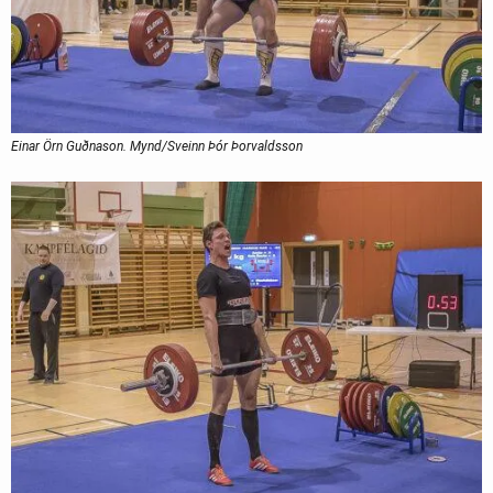
Einar Örn Guðnason. Mynd/Sveinn Þór Þorvaldsson