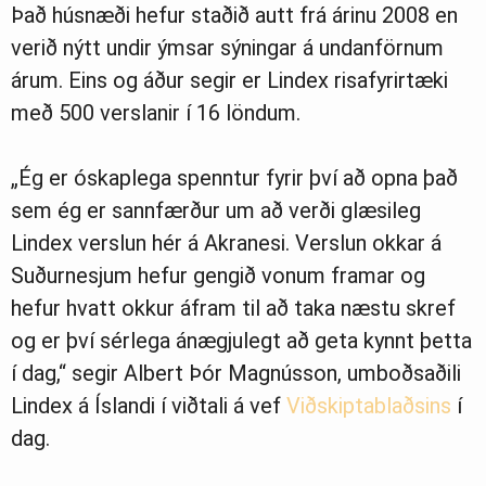
Það húsnæði hefur staðið autt frá árinu 2008 en
verið nýtt undir ýmsar sýningar á undanförnum
árum. Eins og áður segir er Lindex risafyrirtæki
með 500 verslanir í 16 löndum.
„Ég er óskaplega spenntur fyrir því að opna það
sem ég er sannfærður um að verði glæsileg
Lindex verslun hér á Akranesi. Verslun okkar á
Suðurnesjum hefur gengið vonum framar og
hefur hvatt okkur áfram til að taka næstu skref
og er því sérlega ánægjulegt að geta kynnt þetta
í dag,“ segir Albert Þór Magnússon, umboðsaðili
Lindex á Íslandi í viðtali á vef
Viðskiptablaðsins
í
dag.