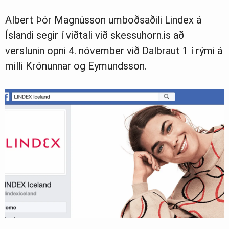
Albert Þór Magnússon umboðsaðili Lindex á
Ljósmyndasafn
Íslandi segir í viðtali við skessuhorn.is að
verslunin opni 4. nóvember við Dalbraut 1 í rými á
milli Krónunnar og Eymundsson.