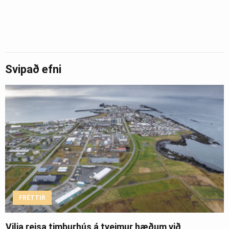
Svipað efni
FRÉTTIR
Vilja reisa timburhús á tveimur hæðum við