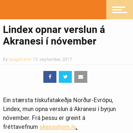
Íþróttir
Lindex opnar verslun á
Akranesi í nóvember
Mannlíf
By
skagafrettir
13. september, 2017
Heilsueflandi samfélag
Ein stærsta tískufatakeðja Norður-Evrópu,
Pistlar
Lindex, mun opna verslun á Akranesi í byrjun
nóvember. Frá þessu er greint á
fréttavefnum
skessuhorn.is
.
Greinasafn