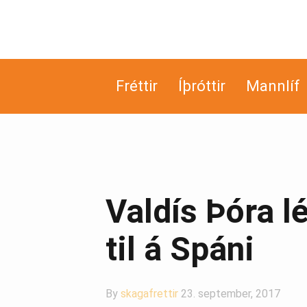
Fréttir
Íþróttir
Mannlíf
Valdís Þóra l
til á Spáni
By
skagafrettir
23. september, 2017