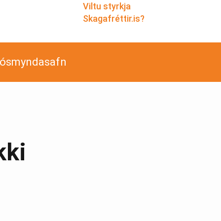
Viltu styrkja
Skagafréttir.is?
jósmyndasafn
kki