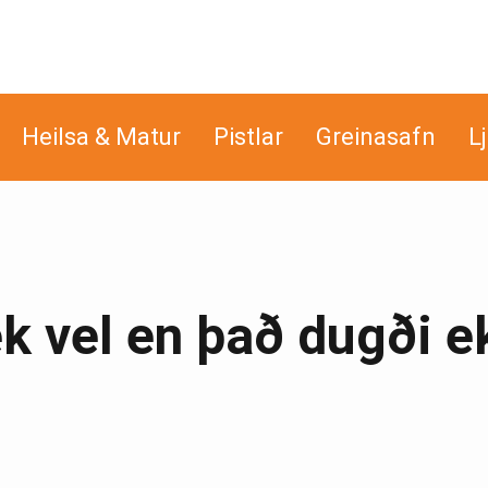
Heilsa & Matur
Pistlar
Greinasafn
L
ék vel en það dugði e