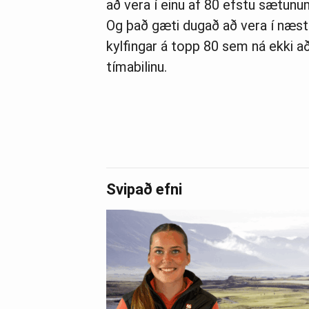
að vera í einu af 80 efstu sætunu
Og það gæti dugað að vera í næst
kylfingar á topp 80 sem ná ekki a
tímabilinu.
Svipað efni