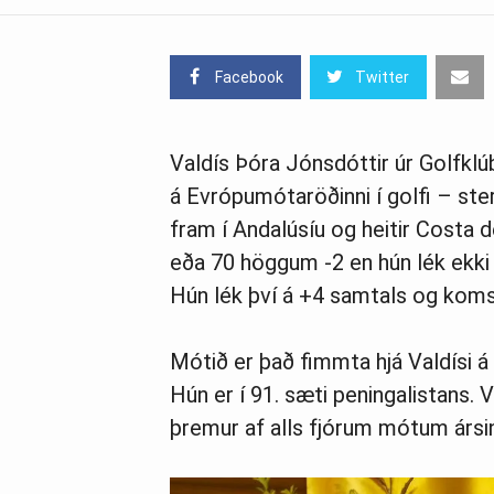
Facebook
Twitter
Valdís Þóra Jónsdóttir úr Golfklú
á Evrópumótaröðinni í golfi – st
fram í Andalúsíu og heitir Costa 
eða 70 höggum -2 en hún lék ekki
Hún lék því á +4 samtals og koms
Mótið er það fimmta hjá Valdísi á
Hún er í 91. sæti peningalistans. 
þremur af alls fjórum mótum ársin