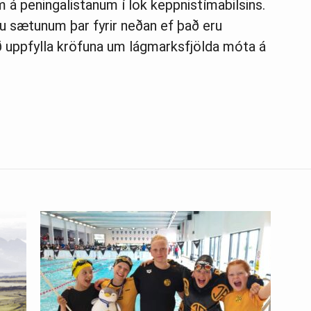
m á peningalistanum í lok keppnistímabilsins.
u sætunum þar fyrir neðan ef það eru
ð uppfylla kröfuna um lágmarksfjölda móta á