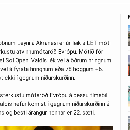
bbnum Leyni á Akranesi er úr leik á LET móti
erkustu atvinnumótaröð Evrópu. Mótið fór
del Sol Open. Valdís lék vel á öðrum hringnum
 vel á fyrsta hringnum eða 78 höggum +6.
t ekki í gegnum niðurskurðinn.
 sterkustu mótaröð Evrópu á þessu tímabili.
Valdís hefur komist í gegnum niðurskurðinn á
s og besti árangur hennar er 22. sæti.