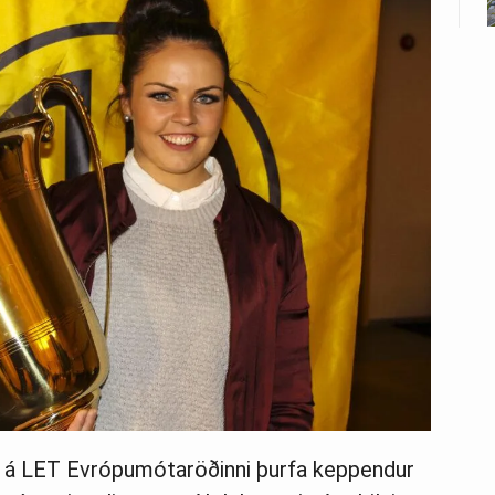
m á LET Evrópumótaröðinni þurfa keppendur