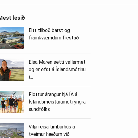
Mest lesið
Eitt tilboð barst og
framkvæmdum frestað
Elsa Maren setti vallarmet
og er efst á Íslandsmótinu
í…
Flottur árangur hjá ÍA á
Íslandsmeistaramóti yngra
sundfólks
Vilja reisa timburhús á
tveimur hæðum við