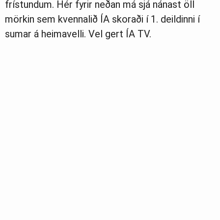
frístundum. Hér fyrir neðan má sjá nánast öll
mörkin sem kvennalið ÍA skoraði í 1. deildinni í
sumar á heimavelli. Vel gert ÍA TV.
Greinasafn
Ljósmyndasafn