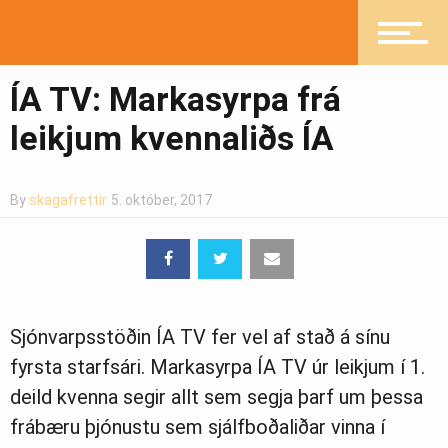
Fréttir
ÍA TV: Markasyrpa frá
leikjum kvennaliðs ÍA
Íþróttir
By
skagafrettir
5. október, 2017
Mannlíf
Sjónvarpsstöðin ÍA TV fer vel af stað á sínu
Heilsueflandi samfélag
fyrsta starfsári. Markasyrpa ÍA TV úr leikjum í 1.
deild kvenna segir allt sem segja þarf um þessa
frábæru þjónustu sem sjálfboðaliðar vinna í
Pistlar