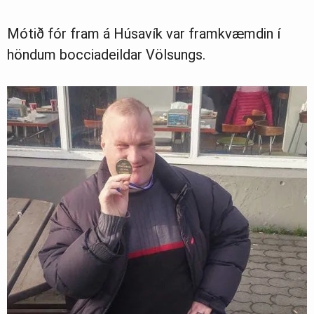
Mótið fór fram á Húsavík var framkvæmdin í
höndum bocciadeildar Völsungs.