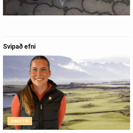
Svipað efni
ÍÞRÓTTIR