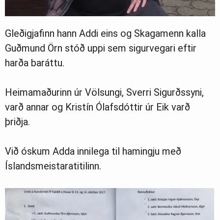
Gleðigjafinn hann Addi eins og Skagamenn kalla
Guðmund Örn stóð uppi sem sigurvegari eftir
harða baráttu.
Heimamaðurinn úr Völsungi, Sverri Sigurðssyni,
varð annar og Kristín Ólafsdóttir úr Eik varð
þriðja.
Við óskum Adda innilega til hamingju með
Íslandsmeistaratitilinn.