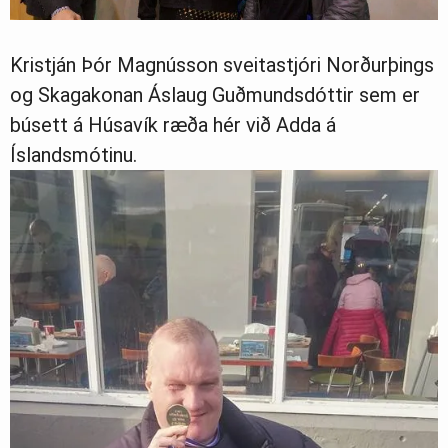
Kristján Þór Magnússon sveitastjóri Norðurþings
og Skagakonan Áslaug Guðmundsdóttir sem er
búsett á Húsavík ræða hér við Adda á
Íslandsmótinu.