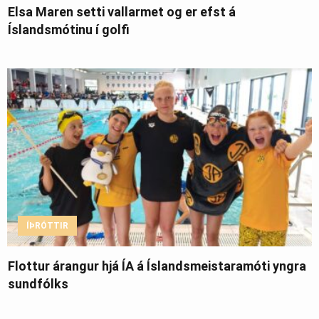
Elsa Maren setti vallarmet og er efst á
Íslandsmótinu í golfi
ÍÞRÓTTIR
Flottur árangur hjá ÍA á Íslandsmeistaramóti yngra
sundfólks