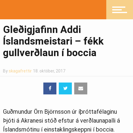
Heilsueflandi samfélag
Gleðigjafinn Addi
Íslandsmeistari – fékk
Pistlar
gullverðlaun í boccia
By
skagafrettir
18. október, 2017
Greinasafn
Ljósmyndasafn
Guðmundur Örn Björnsson úr íþróttafélaginu
Þjóti á Akranesi stóð efstur á verðlaunapalli á
Íslandsmótinu í einstaklingskeppni í boccia.