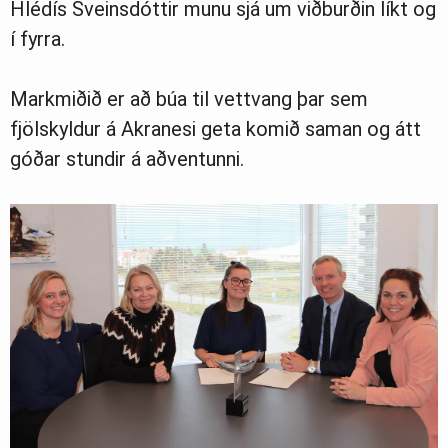
Hlédís Sveinsdóttir munu sjá um viðburðin líkt og
í fyrra.
Markmiðið er að búa til vettvang þar sem
fjölskyldur á Akranesi geta komið saman og átt
góðar stundir á aðventunni.