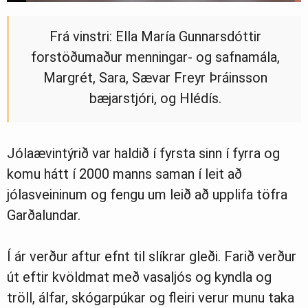
Frá vinstri: Ella María Gunnarsdóttir
forstöðumaður menningar- og safnamála,
Margrét, Sara, Sævar Freyr Þráinsson
bæjarstjóri, og Hlédís.
Jólaævintýrið var haldið í fyrsta sinn í fyrra og
komu hátt í 2000 manns saman í leit að
jólasveininum og fengu um leið að upplifa töfra
Garðalundar.
Í ár verður aftur efnt til slíkrar gleði. Farið verður
út eftir kvöldmat með vasaljós og kyndla og
tröll, álfar, skógarpúkar og fleiri verur munu taka