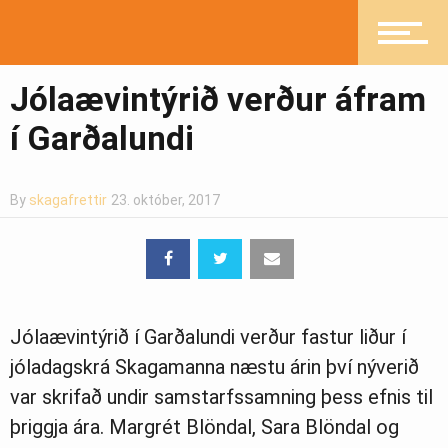
Mannlíf
Jólaævintýrið verður áfram
í Garðalundi
Heilsueflandi samfélag
By
skagafrettir
23. október, 2017
Pistlar
Greinasafn
Jólaævintýrið í Garðalundi verður fastur liður í
jóladagskrá Skagamanna næstu árin því nýverið
var skrifað undir samstarfssamning þess efnis til
Ljósmyndasafn
þriggja ára. Margrét Blöndal, Sara Blöndal og