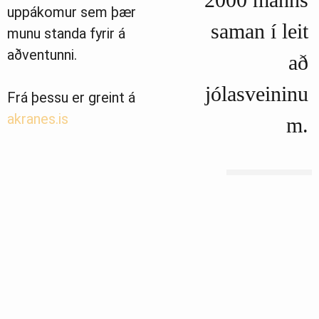
uppákomur sem þær
saman í leit
munu standa fyrir á
aðventunni.
að
jólasveininu
Frá þessu er greint á
akranes.is
m.