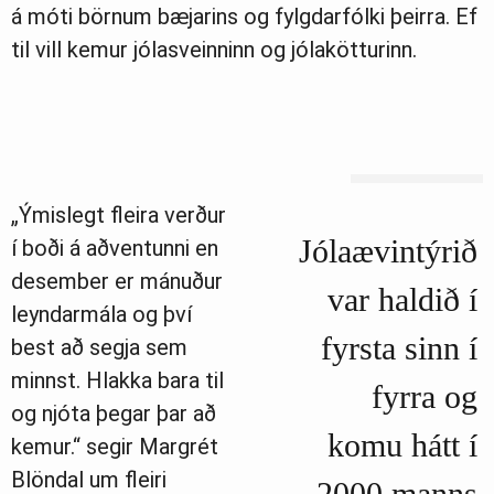
á móti börnum bæjarins og fylgdarfólki þeirra. Ef
til vill kemur jólasveinninn og jólakötturinn.
„Ýmislegt fleira verður
Jólaævintýrið
í boði á aðventunni en
desember er mánuður
var haldið í
leyndarmála og því
fyrsta sinn í
best að segja sem
minnst. Hlakka bara til
fyrra og
og njóta þegar þar að
komu hátt í
kemur.“ segir Margrét
Blöndal um fleiri
2000 manns