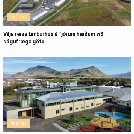
FRÉTTIR
Vilja reisa timburhús á fjórum hæðum við
sögufræga götu
FRÉTTIR