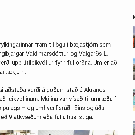
ylkingarinnar fram tillögu í bæjastjórn sem
ngibjargar Valdimarsdóttur og Valgarðs L.
rði upp útileikvöllur fyrir fullorðna. Um er að
artækjum.
þessi aðstaða verði á góðum stað á Akranesi
að leikvellinum. Málinu var vísað til umræðu í
kipulags – og umhverfisráði. Eins og áður
með 9 atkvæðum eða fullu húsi stiga.