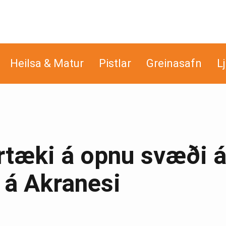
Heilsa & Matur
Pistlar
Greinasafn
L
tæki á opnu svæði 
 á Akranesi