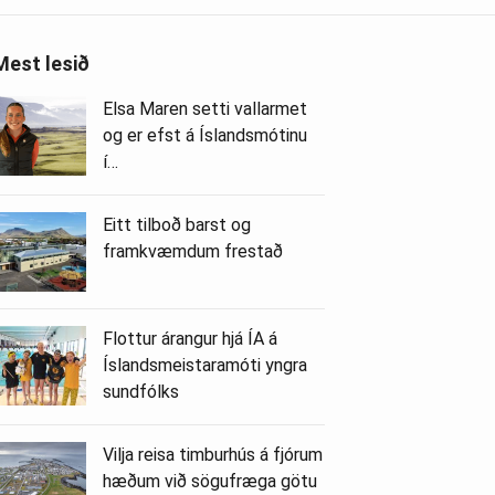
Mest lesið
Elsa Maren setti vallarmet
og er efst á Íslandsmótinu
í…
Eitt tilboð barst og
framkvæmdum frestað
Flottur árangur hjá ÍA á
Íslandsmeistaramóti yngra
sundfólks
Vilja reisa timburhús á fjórum
hæðum við sögufræga götu