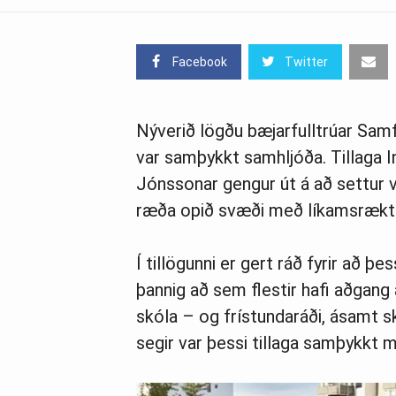
Facebook
Twitter
Nýverið lögðu bæjarfulltrúar Samf
var samþykkt samhljóða. Tillaga I
Jónssonar gengur út á að settur ve
ræða opið svæði með líkamsrækt
Í tillögunni er gert ráð fyrir að 
þannig að sem flestir hafi aðgang 
skóla – og frístundaráði, ásamt s
segir var þessi tillaga samþykkt 