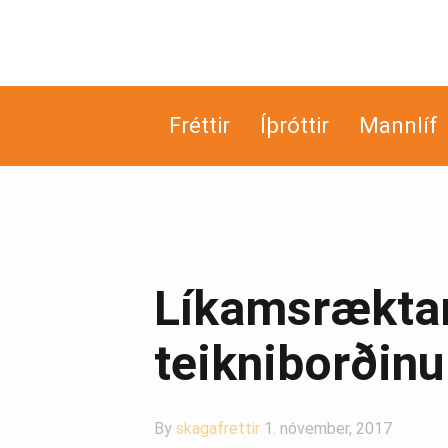
Fréttir
Íþróttir
Mannlíf
Líkamsræktar
teikniborðinu
By
skagafrettir
1. nóvember, 2017