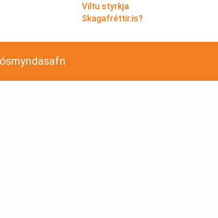
Viltu styrkja
Skagafréttir.is?
jósmyndasafn
á