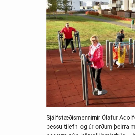
Sjálfstæðismennirnir Ólafur Adolf
þessu tilefni og úr orðum þeirra m