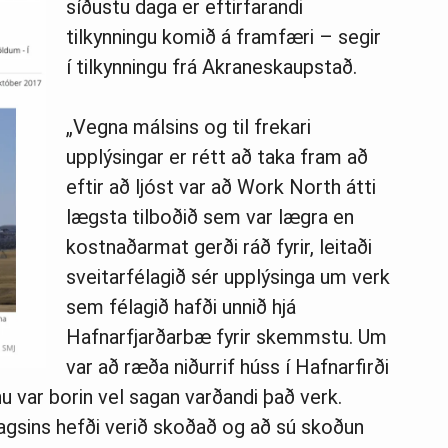
síðustu daga er eftirfarandi
tilkynningu komið á framfæri – segir
í tilkynningu frá Akraneskaupstað.
„Vegna málsins og til frekari
upplýsingar er rétt að taka fram að
eftir að ljóst var að Work North átti
lægsta tilboðið sem var lægra en
kostnaðarmat gerði ráð fyrir, leitaði
sveitarfélagið sér upplýsinga um verk
sem félagið hafði unnið hjá
Hafnarfjarðarbæ fyrir skemmstu. Um
var að ræða niðurrif húss í Hafnarfirði
u var borin vel sagan varðandi það verk.
agsins hefði verið skoðað og að sú skoðun