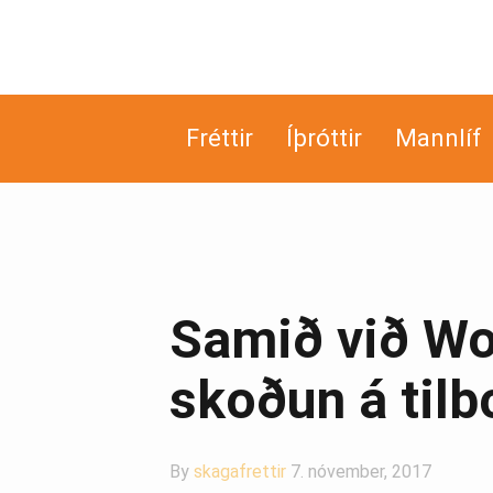
Fréttir
Íþróttir
Mannlíf
Samið við Wor
skoðun á til
By
skagafrettir
7. nóvember, 2017