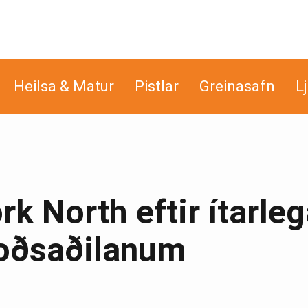
Heilsa & Matur
Pistlar
Greinasafn
L
k North eftir ítarle
boðsaðilanum