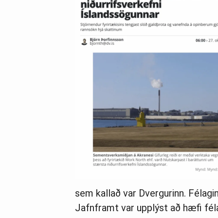
sem kallað var Dvergurinn. Félagin
Jafnframt var upplýst að hæfi fél