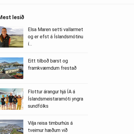
Mest lesið
Elsa Maren setti vallarmet
og er efst á Íslandsmótinu
í…
Eitt tilboð barst og
framkvæmdum frestað
Flottur árangur hjá ÍA á
Íslandsmeistaramóti yngra
sundfólks
Vilja reisa timburhús á
tveimur hæðum við