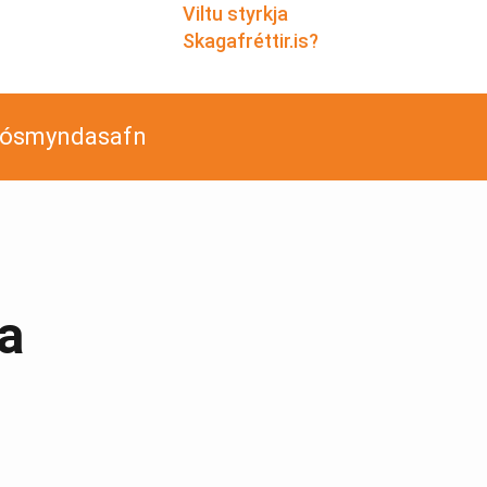
Viltu styrkja
Skagafréttir.is?
jósmyndasafn
ga