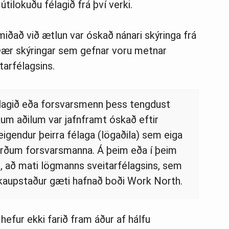
m útilokuðu félagið frá því verki.
miðað við ætlun var óskað nánari skýringa frá
 Þær skýringar sem gefnar voru metnar
tarfélagsins.
lagið eða forsvarsmenn þess tengdust
um aðilum var jafnframt óskað eftir
igendur þeirra félaga (lögaðila) sem eiga
rðum forsvarsmanna. Á þeim eða í þeim
 að mati lögmanns sveitarfélagsins, sem
eskaupstaður gæti hafnað boði Work North.
hefur ekki farið fram áður af hálfu