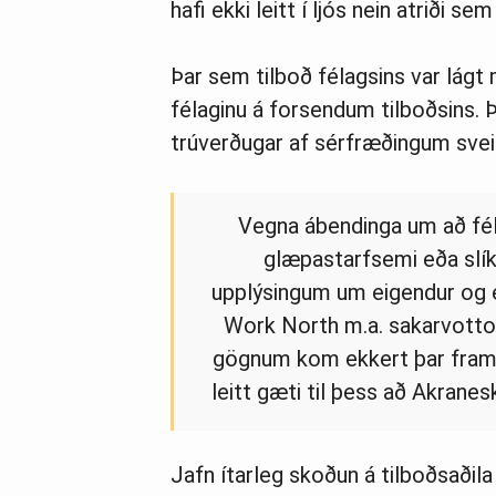
hafi ekki leitt í ljós nein atriði se
Þar sem tilboð félagsins var lágt 
félaginu á forsendum tilboðsins.
trúverðugar af sérfræðingum svei
Vegna ábendinga um að fé
glæpastarfsemi eða slík
upplýsingum um eigendur og e
Work North m.a. sakarvotto
gögnum kom ekkert þar fram,
leitt gæti til þess að Akran
Jafn ítarleg skoðun á tilboðsaðila 