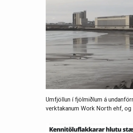
Umfjöllun í fjölmiðlum á undanför
verktakanum Work North ehf, og 