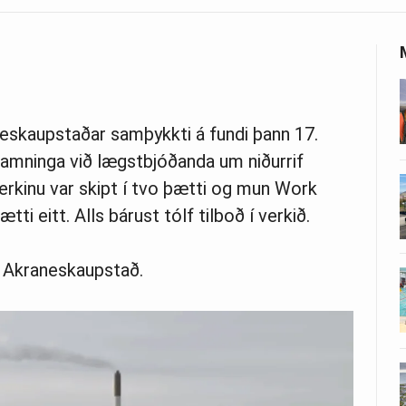
eskaupstaðar samþykkti á fundi þann 17.
 samninga við lægstbjóðanda um niðurrif
rkinu var skipt í tvo þætti og mun Work
i eitt. Alls bárust tólf tilboð í verkið.
á Akraneskaupstað.