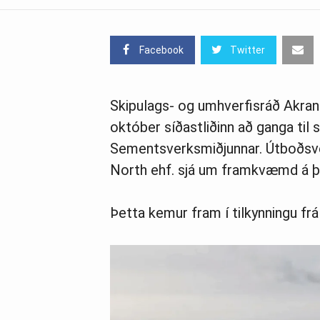
Facebook
Twitter
Skipulags- og umhverfisráð Akran
október síðastliðinn að ganga til
Sementsverksmiðjunnar. Útboðsve
North ehf. sjá um framkvæmd á þætt
Þetta kemur fram í tilkynningu fr