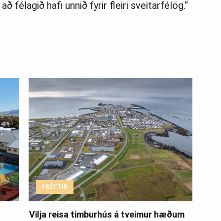
ð félagið hafi unnið fyrir fleiri sveitarfélög.“
FRÉTTIR
Vilja reisa timburhús á tveimur hæðum