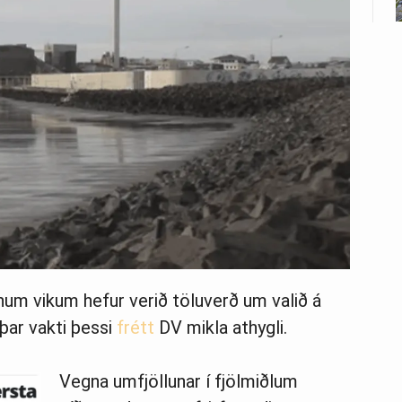
num vikum hefur verið töluverð um valið á
þar vakti þessi
frétt
DV mikla athygli.
Vegna umfjöllunar í fjölmiðlum