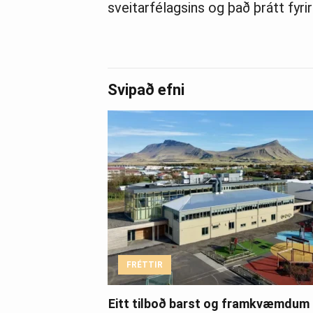
sveitarfélagsins og það þrátt fyrir a
Svipað efni
FRÉTTIR
Eitt tilboð barst og framkvæmdum