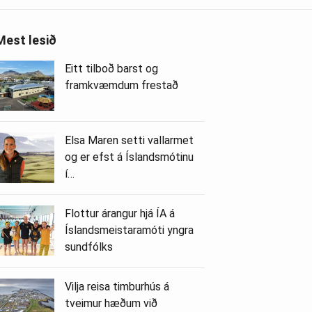
Mest lesið
Eitt tilboð barst og
framkvæmdum frestað
Elsa Maren setti vallarmet
og er efst á Íslandsmótinu
í…
Flottur árangur hjá ÍA á
Íslandsmeistaramóti yngra
sundfólks
Vilja reisa timburhús á
tveimur hæðum við