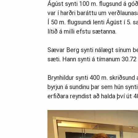
Ágúst synti 100 m. flugsund á góð
var í harðri baráttu um verðlaunas
Í 50 m. flugsundi lenti Ágúst í 5. 
lítið á milli efstu sætanna.
Sævar Berg synti nálægt sínum bes
sæti. Hann synti á tímanum 30.72 
Brynhildur synti 400 m. skriðsund 
byrjun á sundinu þar sem hún synti
erfiðara reyndist að halda því út 4