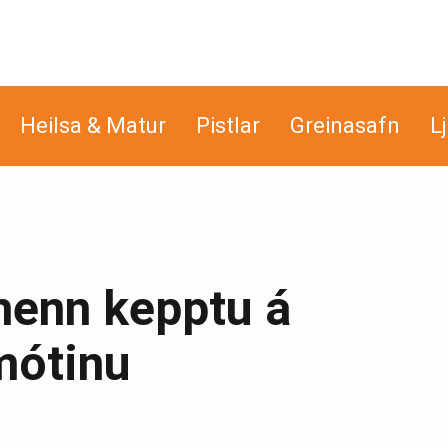
Heilsa & Matur
Pistlar
Greinasafn
L
menn kepptu á
mótinu