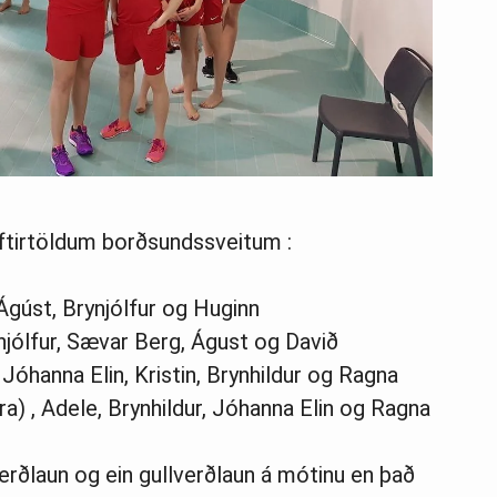
eftirtöldum borðsundssveitum :
 Ágúst, Brynjólfur og Huginn
ynjólfur, Sævar Berg, Águst og Davið
, Jóhanna Elin, Kristin, Brynhildur og Ragna
ára) , Adele, Brynhildur, Jóhanna Elin og Ragna
verðlaun og ein gullverðlaun á mótinu en það