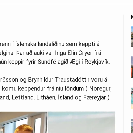
enn í íslenska landsliðinu sem keppti á
ina. Þar að auki var Inga Elín Cryer frá
hún keppir fyrir Sundfélagið Ægi í Reykjavík.
rðsson og Brynhildur Traustadóttir voru á
 komu keppendur frá níu löndum ( Noregur,
and, Lettland, Litháen, Ísland og Færeyjar )