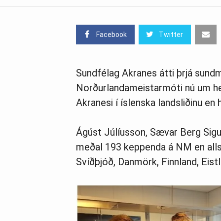
Facebook
Twitter
Sundfélag Akranes átti þrjá sundm
Norðurlandameistarmóti nú um helg
Akranesi í íslenska landsliðinu en 
Ágúst Júlíusson, Sævar Berg Sigu
meðal 193 keppenda á NM en alls
Svíðþjóð, Danmörk, Finnland, Eistl