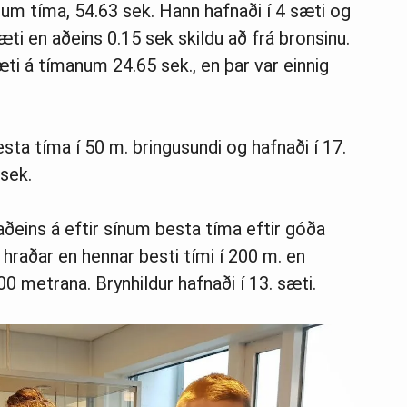
um tíma, 54.63 sek. Hann hafnaði í 4 sæti og
æti en aðeins 0.15 sek skildu að frá bronsinu.
sæti á tímanum 24.65 sek., en þar var einnig
ta tíma í 50 m. bringusundi og hafnaði í 17.
sek.
aðeins á eftir sínum besta tíma eftir góða
 hraðar en hennar besti tími í 200 m. en
00 metrana. Brynhildur hafnaði í 13. sæti.