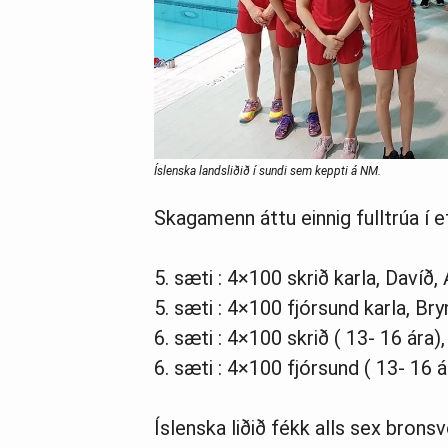
Íslenska landsliðið í sundi sem keppti á NM.
Skagamenn áttu einnig fulltrúa í 
5. sæti : 4×100 skrið karla, Davíð,
5. sæti : 4×100 fjórsund karla, Br
6. sæti : 4×100 skrið ( 13- 16 ára)
6. sæti : 4×100 fjórsund ( 13- 16 
Íslenska liðið fékk alls sex brons