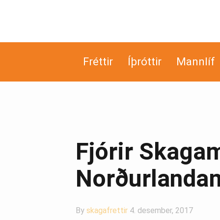
Fréttir
Íþróttir
Mannlíf
Fjórir Skaga
Norðurlanda
By
skagafrettir
4. desember, 2017