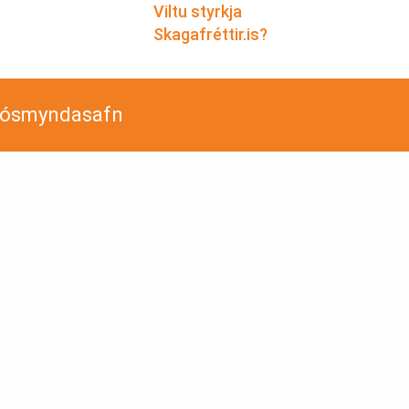
Viltu styrkja
Skagafréttir.is?
jósmyndasafn