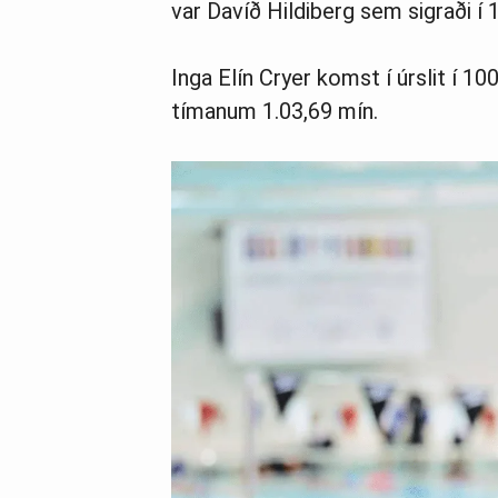
var Davíð Hildiberg sem sigraði í
Inga Elín Cryer komst í úrslit í 1
tímanum 1.03,69 mín.