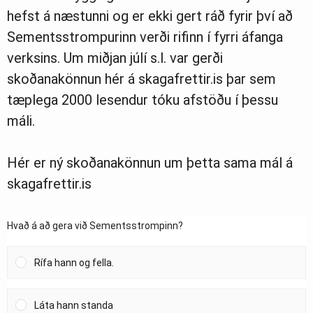
hefst á næstunni og er ekki gert ráð fyrir því að
Sementsstrompurinn verði rifinn í fyrri áfanga
verksins. Um miðjan júlí s.l. var gerði
skoðanakönnun hér á skagafrettir.is þar sem
tæplega 2000 lesendur tóku afstöðu í þessu
máli.
Hér er ný skoðanakönnun um þetta sama mál á
skagafrettir.is
Hvað á að gera við Sementsstrompinn?
Rífa hann og fella.
Láta hann standa