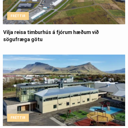
FRÉTTIR
Vilja reisa timburhús á fjórum hæðum við
sögufræga götu
FRÉTTIR