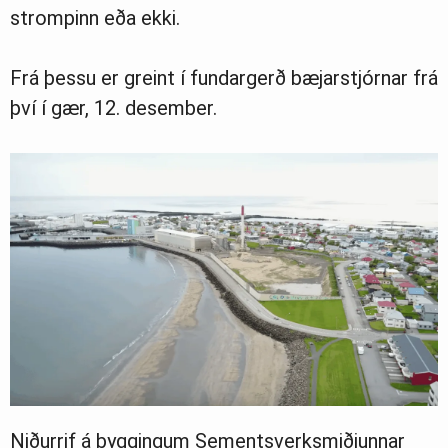
strompinn eða ekki.
Frá þessu er greint í fundargerð bæjarstjórnar frá
því í gær, 12. desember.
Niðurrif á byggingum Sementsverksmiðjunnar