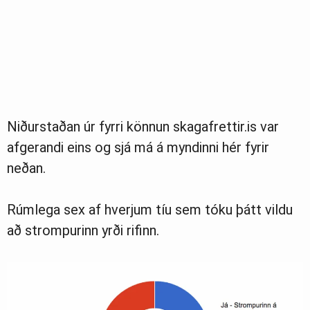
Niðurstaðan úr fyrri könnun skagafrettir.is var
afgerandi eins og sjá má á myndinni hér fyrir
neðan.
Rúmlega sex af hverjum tíu sem tóku þátt vildu
að strompurinn yrði rifinn.