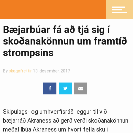
Mannlíf
Bæjarbúar fá að tjá sig í
skoðanakönnun um framtíð
Heilsueflandi samfélag
strompsins
Pistlar
By
skagafrettir
13. desember, 2017
Greinasafn
Skipulags- og umhverfisráð leggur til við
bæjarráð Akraness að gerð verði skoðanakönnun
Ljósmyndasafn
meðal íbúa Akraness um hvort fella skuli